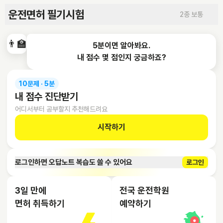
운전면허 필기시험
2종 보통
👨‍🏫
5분이면 알아봐요.

내 점수 몇 점인지 궁금하죠?
10문제 · 5분
내 점수 진단받기
어디서부터 공부할지 추천해드려요
시작하기
로그인하면 오답노트 복습도 쓸 수 있어요
로그인
3일 만에
전국 운전학원
면허 취득하기
예약하기