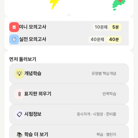
미니 모의고사
10문제
5분
실전 모의고사
40문제
40분
먼저 둘러보기
💡
개념학습
유형별 핵심개념
🚦
표지판 외우기
반복학습
📋
시험정보
응시자격 · 시험장 · 준비물
📚
학습 더 보기
복습 · 챌린지