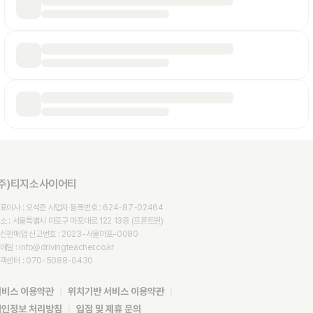
(주)티지소사이어티
표이사 : 오석준 사업자 등록번호 : 624-87-02464

소 : 서울특별시 마포구 마포대로 122 13층 (프론트원)

신판매업 신고번호 : 2023-서울마포-0080

메일 : info@drivingteacher.co.kr

객센터 : 070-5088-0430
서비스 이용약관
위치기반 서비스 이용약관
|
|
개인정보 처리방침
입점 및 제휴 문의
|