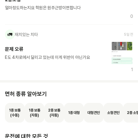
얼마정도하는지요 학원은 원주근방이면합니다
0
🚛
재치있는 치타
5일 전
문제 오류
E도 4차로에서 달리고 있는데 이게 위반이 아닌가요
1
면허 종류 알아보기
1종 보통
1종 보통
2종 보통
1종 대형
대형견인
소형견인
2종 소
(수동)
(자동)
(자동)
운전에 대한 모든 것