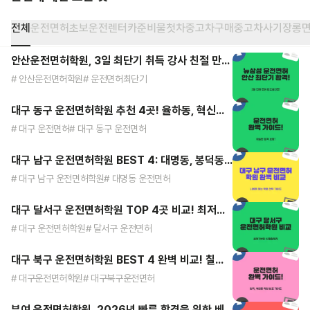
전체
운전면허
초보운전
렌터카
준비물
첫차
중고차구매
중고차사기
장롱
안산운전면허학원, 3일 최단기 취득 강사 친절 만족 자동차학원
# 안산운전면허학원
# 운전면허최단기
대구 동구 운전면허학원 추천 4곳! 율하동, 혁신도시 합격 후기
# 대구 운전면허
# 대구 동구 운전면허
대구 남구 운전면허학원 BEST 4: 대명동, 봉덕동, 안지랑 가격 비교부터 셔틀까지!
# 대구 남구 운전면허학원
# 대명동 운전면허
대구 달서구 운전면허학원 TOP 4곳 비교! 최저가 & 친절함으로 초보 탈출
# 대구 운전면허학원
# 달서구 운전면허
대구 북구 운전면허학원 BEST 4 완벽 비교! 칠곡·복현동 초보 운전자 주목
# 대구운전면허학원
# 대구북구운전면허
부여 운전면허학원, 2026년 빠른 합격을 위한 베스트 2곳 완벽 비교