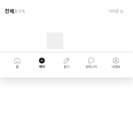
전체
총
0
개
가까운 순
홈
예약
필기
운뮤니티
내정보