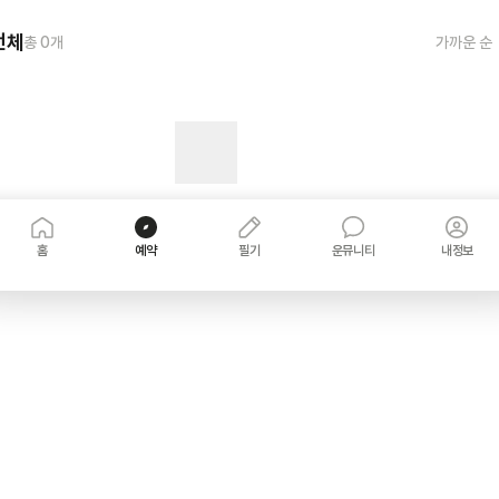
전체
총
0
개
가까운 순
홈
예약
필기
운뮤니티
내정보