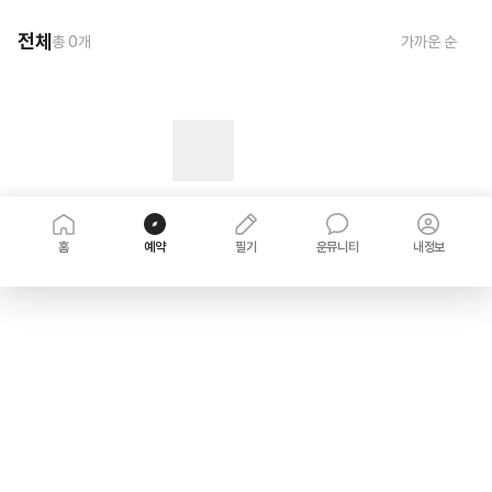
전체
총
0
개
가까운 순
홈
예약
필기
운뮤니티
내정보