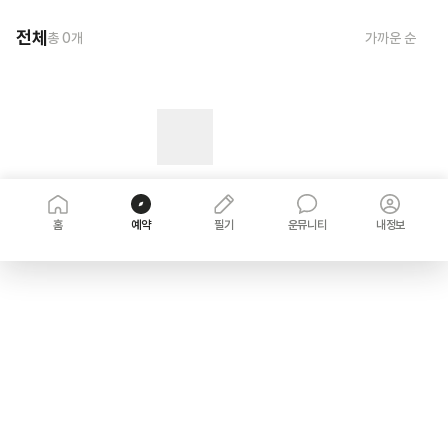
전체
총
0
개
가까운 순
홈
예약
필기
운뮤니티
내정보