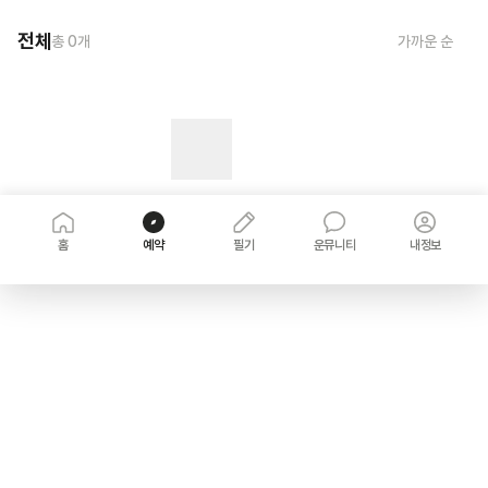
전체
총
0
개
가까운 순
홈
예약
필기
운뮤니티
내정보