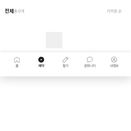
전체
총
0
개
가까운 순
홈
예약
필기
운뮤니티
내정보