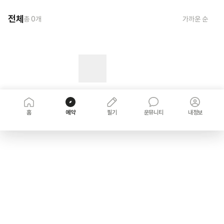
전체
총
0
개
가까운 순
홈
예약
필기
운뮤니티
내정보