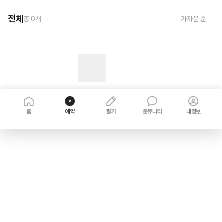
전체
총
0
개
가까운 순
홈
예약
필기
운뮤니티
내정보