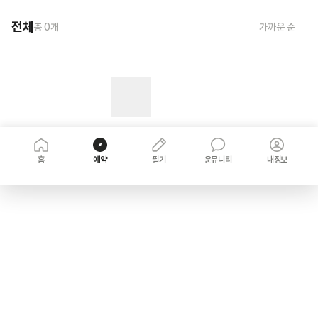
전체
총
0
개
가까운 순
홈
예약
필기
운뮤니티
내정보