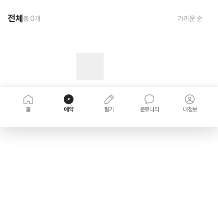
전체
총
0
개
가까운 순
홈
예약
필기
운뮤니티
내정보