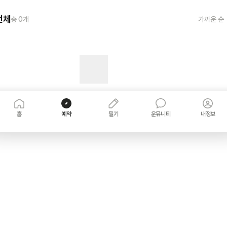
전체
총
0
개
가까운 순
홈
예약
필기
운뮤니티
내정보