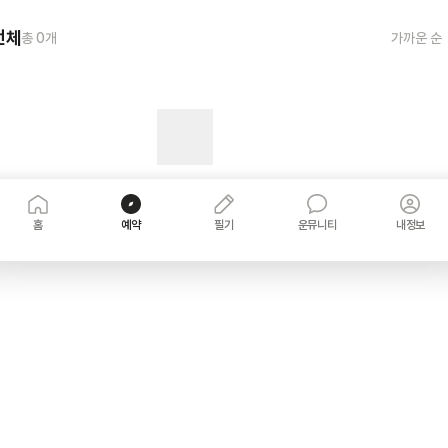
전체
총
0
개
가까운 순
홈
예약
필기
운뮤니티
내정보