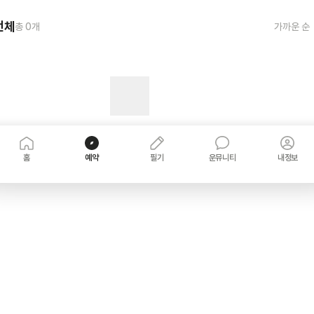
전체
총
0
개
가까운 순
홈
예약
필기
운뮤니티
내정보