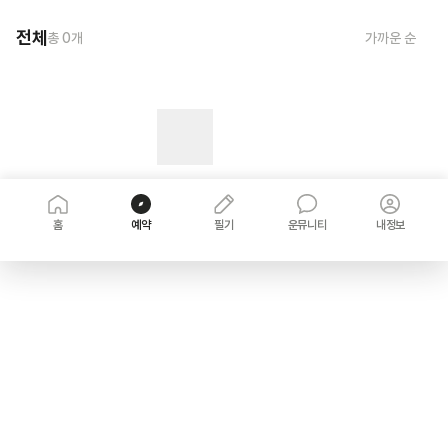
전체
총
0
개
가까운 순
홈
예약
필기
운뮤니티
내정보