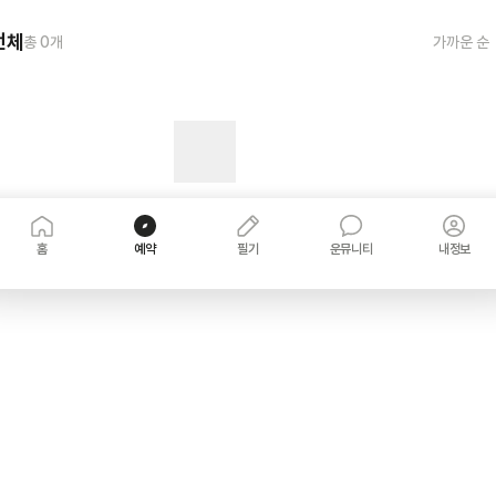
전체
총
0
개
가까운 순
홈
예약
필기
운뮤니티
내정보