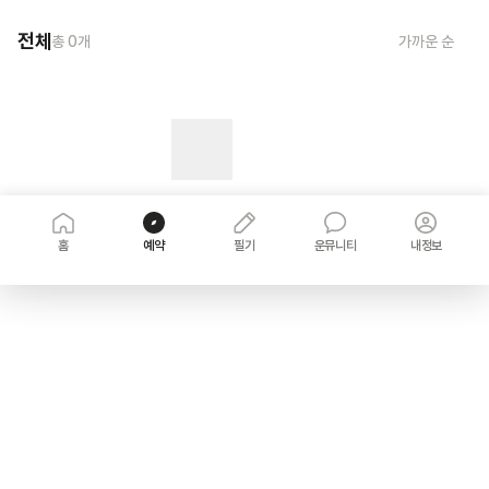
전체
총
0
개
가까운 순
홈
예약
필기
운뮤니티
내정보