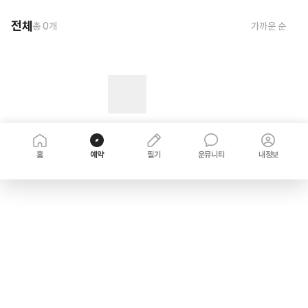
전체
총
0
개
가까운 순
홈
예약
필기
운뮤니티
내정보