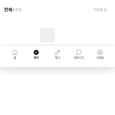
전체
총
0
개
가까운 순
홈
예약
필기
운뮤니티
내정보