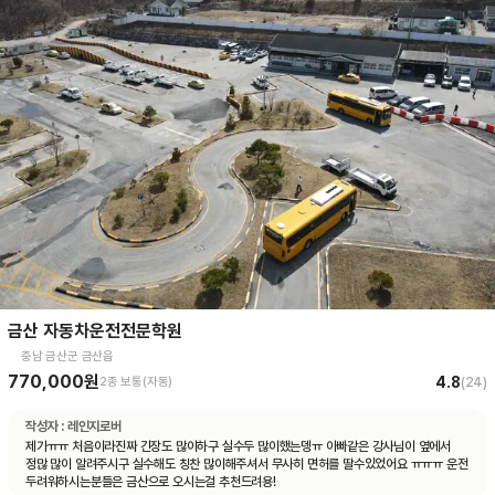
금산 자동차운전전문학원
충남 금산군 금산읍
770,000원
4.8
2종 보통(자동)
(
24
)
작성자 :
레인지로버
제가ㅠㅠ 처음이라진짜 긴장도 많이하구 실수두 많이했는뎅ㅠ 아빠같은 강사님이 옆에서
정많 많이 알려주시구 실수해도 칭찬 많이해주셔서 무사히 면허를 딸수있었어요 ㅠㅠㅠ 운전
두려워하시는분들은 금산으로 오시는걸 추천드려용!