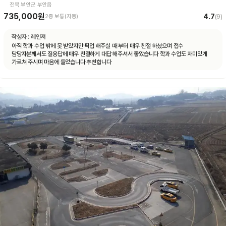
전북 부안군 부안읍
735,000원
4.7
2종 보통(자동)
(
9
)
작성자 :
레인져
아직 학과 수업 밖에 못 받았지만 픽업 해주실 때 부터 매우 친절 하셨으며 접수
담당자분께서도 질응답에 매우 친절하게 대답 해주셔서 좋았습니다 학과 수업도 재미있게
가르쳐 주시며 마음에 들었습니다 추천합니다