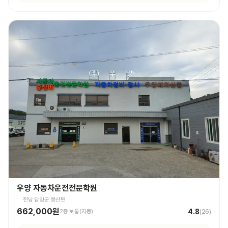
우양 자동차운전전문학원
전남 담양군 봉산면
662,000원
4.8
2종 보통(자동)
(
26
)