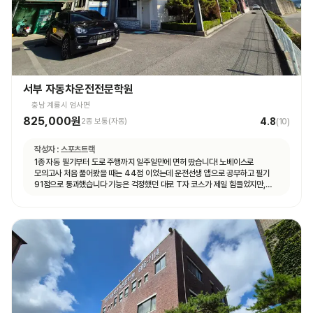
서부 자동차운전전문학원
충남 계룡시 엄사면
825,000원
4.8
2종 보통(자동)
(
10
)
작성자 :
스포츠트랙
1종 자동 필기부터 도로 주행까지 일주일만에 면허 땄습니다! 노베이스로
모의고사 처음 풀어봤을 때는 44점 이었는데 운전선생 앱으로 공부하고 필기
91점으로 통과했습니다 기능은 걱정했던 대로 T자 코스가 제일 힘들었지만,
강사님이 여러번 반복해서 연습할 수 있게 해주셔서 시험 볼 때는 감점 없이 합격
했습니다 도로 주행은 계룡 도로에 차가 많지 않아서 동영상 보고 코스만 잘 머리
속에 넣어두시면 어렵지 않게 합격하실 수 있을 거예요 강사님마다 알려주시는
스타일이 조금씩 다른데, 그냥 본인이 편한 대로 운전하시면 됩니다 다들 처음
운전대 잡아보는 거니까 아무것도 모르는 게 당연한 거니, 잘 모르겠는 것이나
궁금한 게 있다면 강사님께 적극적으로 질문하시는 걸 추천드려요! 운전 잘 하면
뭐하러 학원에 오겠어요~