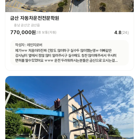
금산 자동차운전전문학원
충남 금산군 금산읍
770,000원
4.8
2종 보통(자동)
(
24
)
작성자 :
레인지로버
제가ㅠㅠ 처음이라진짜 긴장도 많이하구 실수두 많이했는뎅ㅠ 아빠같은
강사님이 옆에서 정많 많이 알려주시구 실수해도 칭찬 많이해주셔서 무사히
면허를 딸수있었어요 ㅠㅠㅠ 운전 두려워하시는분들은 금산으로 오시는걸
추천드려용!