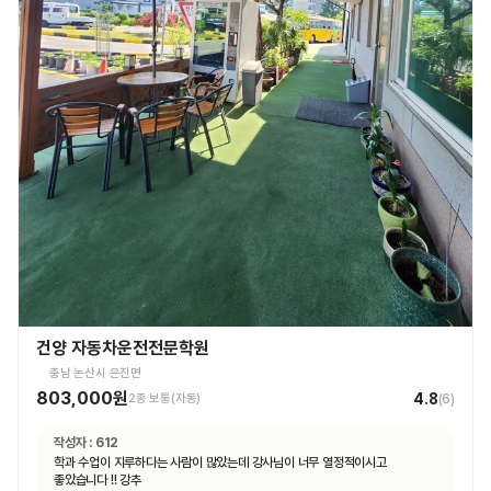
건양 자동차운전전문학원
충남 논산시 은진면
803,000원
4.8
2종 보통(자동)
(
6
)
작성자 :
612
학과 수업이 지루하다는 사람이 많았는데 강사님이 너무 열정적이시고
좋았습니다 !! 강추