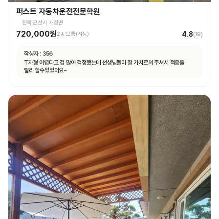
퍼스트 자동차운전전문학원
전북 군산시 개정면
720,000원
4.8
2종 보통(자동)
(
19
)
작성자 :
356
T자형 어렵다고 겁 많아 걱정했는데 선생님들이 잘 가치르쳐 주셔서 적응을
빨리 할수있었어요~