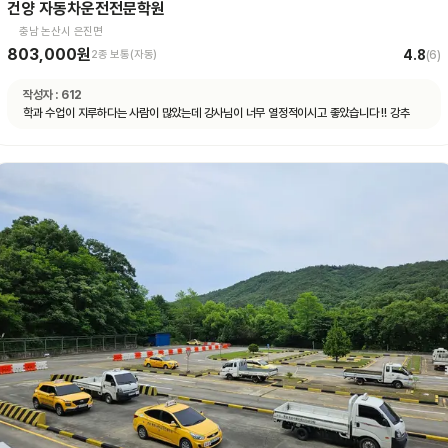
건양 자동차운전전문학원
충남 논산시 은진면
803,000원
4.8
2종 보통(자동)
(
6
)
작성자 :
612
학과 수업이 지루하다는 사람이 많았는데 강사님이 너무 열정적이시고 좋았습니다 !! 강추