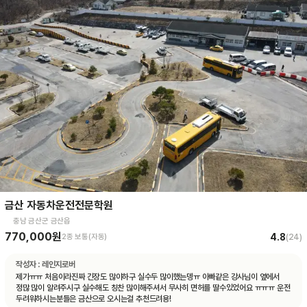
금산 자동차운전전문학원
충남 금산군 금산읍
770,000원
4.8
2종 보통(자동)
(
24
)
작성자 :
레인지로버
제가ㅠㅠ 처음이라진짜 긴장도 많이하구 실수두 많이했는뎅ㅠ 아빠같은 강사님이 옆에서
정많 많이 알려주시구 실수해도 칭찬 많이해주셔서 무사히 면허를 딸수있었어요 ㅠㅠㅠ 운전
두려워하시는분들은 금산으로 오시는걸 추천드려용!