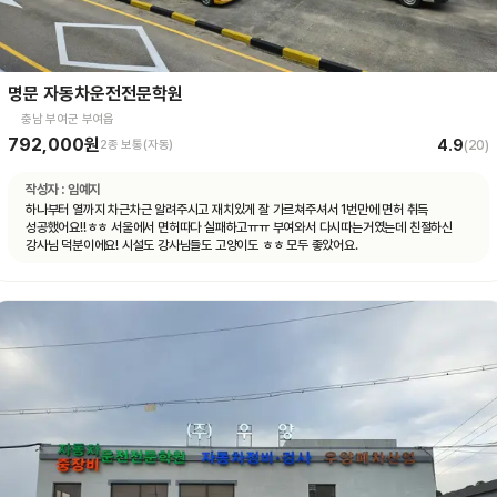
명문 자동차운전전문학원
충남 부여군 부여읍
792,000원
4.9
2종 보통(자동)
(
20
)
작성자 :
임예지
하나부터 열까지 차근차근 알려주시고 재치있게 잘 가르쳐주셔서 1번만에 면허 취득
성공했어요!!ㅎㅎ 서울에서 면허따다 실패하고ㅠㅠ 부여와서 다시따는거였는데 친절하신
강사님 덕분이에요! 시설도 강사님들도 고양이도 ㅎㅎ 모두 좋았어요.