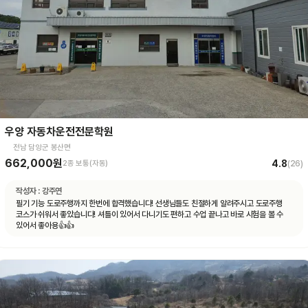
우양 자동차운전전문학원
전남 담양군 봉산면
662,000원
4.8
2종 보통(자동)
(
26
)
작성자 :
강주연
필기 기능 도로주행까지 한번에 합격했습니다! 선생님들도 친절하게 알려주시고 도로주행
코스가 쉬워서 좋았습니다! 셔틀이 있어서 다니기도 편하고 수업 끝나고 바로 시험을 볼 수
있어서 좋아용👍👍