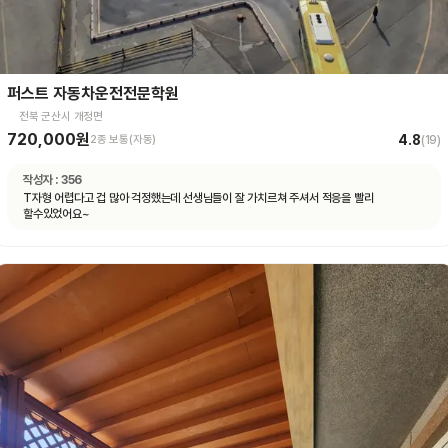
퍼스트 자동차운전전문학원
전북 군산시 개정면
720,000원
4.8
2종 보통(자동)
(
19
)
작성자 :
356
T자형 어렵다고 겁 많아 걱정했는데 선생님들이 잘 가치르쳐 주셔서 적응을 빨리
할수있었어요~