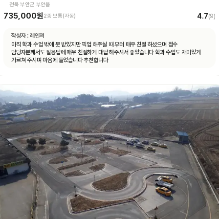
전북 부안군 부안읍
735,000원
4.7
2종 보통(자동)
(
9
)
작성자 :
레인져
아직 학과 수업 밖에 못 받았지만 픽업 해주실 때 부터 매우 친절 하셨으며 접수
담당자분께서도 질응답에 매우 친절하게 대답 해주셔서 좋았습니다 학과 수업도 재미있게
가르쳐 주시며 마음에 들었습니다 추천합니다