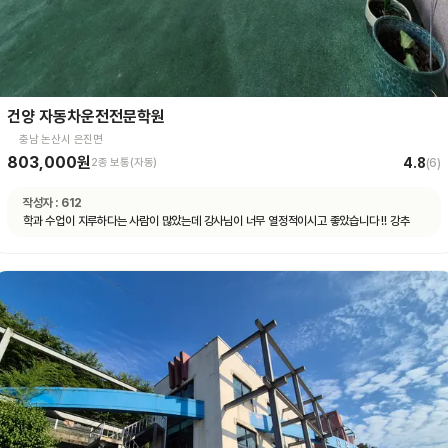
건양 자동차운전전문학원
충남 논산시 은진면
803,000원
4.8
2종 보통(자동)
(
6
)
작성자 :
612
학과 수업이 지루하다는 사람이 많았는데 강사님이 너무 열정적이시고 좋았습니다 !! 강추