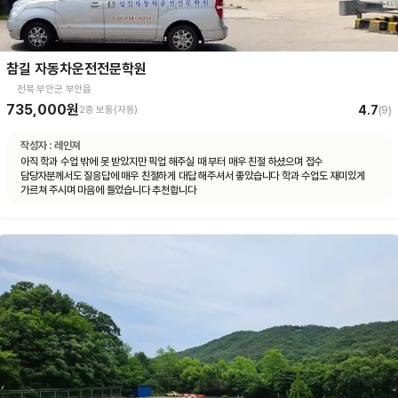
참길 자동차운전전문학원
전북 부안군 부안읍
735,000원
4.7
2종 보통(자동)
(
9
)
작성자 :
레인져
아직 학과 수업 밖에 못 받았지만 픽업 해주실 때 부터 매우 친절 하셨으며 접수
담당자분께서도 질응답에 매우 친절하게 대답 해주셔서 좋았습니다 학과 수업도 재미있게
가르쳐 주시며 마음에 들었습니다 추천합니다