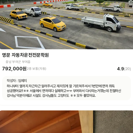
명문 자동차운전전문학원
충남 부여군 부여읍
792,000원
4.9
2종 보통(자동)
(
20
)
작성자 :
임예지
하나부터 열까지 차근차근 알려주시고 재치있게 잘 가르쳐주셔서 1번만에 면허 취득
성공했어요!!ㅎㅎ 서울에서 면허따다 실패하고ㅠㅠ 부여와서 다시따는거였는데 친절하신
강사님 덕분이에요! 시설도 강사님들도 고양이도 ㅎㅎ 모두 좋았어요.