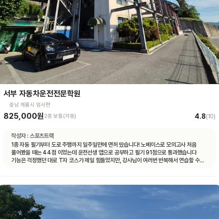
서부 자동차운전전문학원
충남 계룡시 엄사면
825,000원
4.8
2종 보통(자동)
(
10
)
작성자 :
스포츠트랙
1종 자동 필기부터 도로 주행까지 일주일만에 면허 땄습니다! 노베이스로 모의고사 처음
풀어봤을 때는 44점 이었는데 운전선생 앱으로 공부하고 필기 91점으로 통과했습니다
기능은 걱정했던 대로 T자 코스가 제일 힘들었지만, 강사님이 여러번 반복해서 연습할 수
있게 해주셔서 시험 볼 때는 감점 없이 합격 했습니다 도로 주행은 계룡 도로에 차가 많지
않아서 동영상 보고 코스만 잘 머리 속에 넣어두시면 어렵지 않게 합격하실 수 있을 거예요
강사님마다 알려주시는 스타일이 조금씩 다른데, 그냥 본인이 편한 대로 운전하시면 됩니다
다들 처음 운전대 잡아보는 거니까 아무것도 모르는 게 당연한 거니, 잘 모르겠는 것이나
궁금한 게 있다면 강사님께 적극적으로 질문하시는 걸 추천드려요! 운전 잘 하면 뭐하러
학원에 오겠어요~