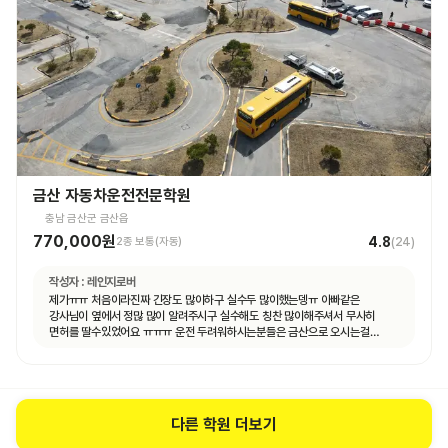
금산 자동차운전전문학원
충남 금산군 금산읍
770,000원
4.8
2종 보통(자동)
(
24
)
작성자 :
레인지로버
제가ㅠㅠ 처음이라진짜 긴장도 많이하구 실수두 많이했는뎅ㅠ 아빠같은
강사님이 옆에서 정많 많이 알려주시구 실수해도 칭찬 많이해주셔서 무사히
면허를 딸수있었어요 ㅠㅠㅠ 운전 두려워하시는분들은 금산으로 오시는걸
추천드려용!
다른 학원 더보기