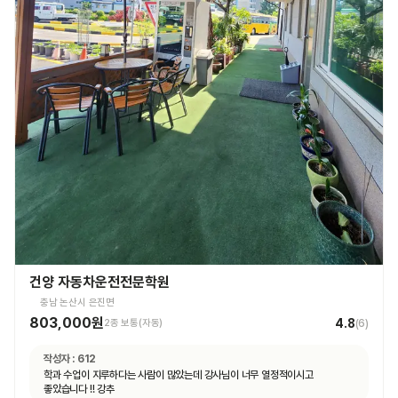
건양 자동차운전전문학원
충남 논산시 은진면
803,000원
4.8
2종 보통(자동)
(
6
)
작성자 :
612
학과 수업이 지루하다는 사람이 많았는데 강사님이 너무 열정적이시고
좋았습니다 !! 강추