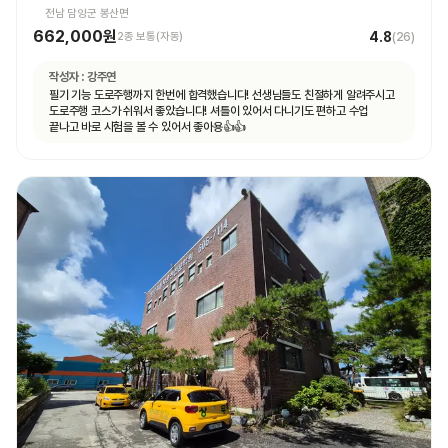
전남 담양군 봉산면
662,000원
4.8
2종 보통(자동)
(
26
)
작성자 :
강주연
필기 기능 도로주행까지 한번에 합격했습니다! 선생님들도 친절하게 알려주시고
도로주행 코스가 쉬워서 좋았습니다! 셔틀이 있어서 다니기도 편하고 수업
끝나고 바로 시험을 볼 수 있어서 좋아용👍👍