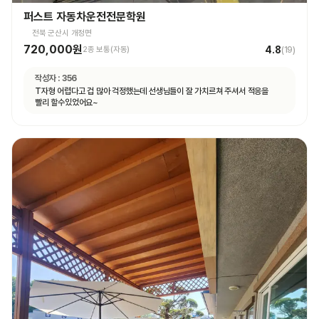
퍼스트 자동차운전전문학원
전북 군산시 개정면
720,000원
4.8
2종 보통(자동)
(
19
)
작성자 :
356
T자형 어렵다고 겁 많아 걱정했는데 선생님들이 잘 가치르쳐 주셔서 적응을
빨리 할수있었어요~