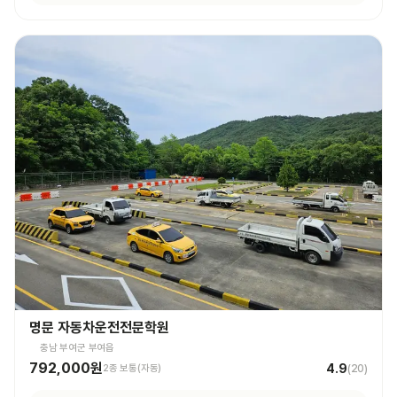
명문 자동차운전전문학원
충남 부여군 부여읍
792,000원
4.9
2종 보통(자동)
(
20
)