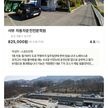
서부 자동차운전전문학원
충남 계룡시 엄사면
825,000원
4.8
2종 보통(자동)
(
10
)
작성자 :
스포츠트랙
1종 자동 필기부터 도로 주행까지 일주일만에 면허 땄습니다! 노베이스로
모의고사 처음 풀어봤을 때는 44점 이었는데 운전선생 앱으로 공부하고 필기
91점으로 통과했습니다 기능은 걱정했던 대로 T자 코스가 제일 힘들었지만,
강사님이 여러번 반복해서 연습할 수 있게 해주셔서 시험 볼 때는 감점 없이 합격
했습니다 도로 주행은 계룡 도로에 차가 많지 않아서 동영상 보고 코스만 잘 머리
속에 넣어두시면 어렵지 않게 합격하실 수 있을 거예요 강사님마다 알려주시는
스타일이 조금씩 다른데, 그냥 본인이 편한 대로 운전하시면 됩니다 다들 처음
운전대 잡아보는 거니까 아무것도 모르는 게 당연한 거니, 잘 모르겠는 것이나
궁금한 게 있다면 강사님께 적극적으로 질문하시는 걸 추천드려요! 운전 잘 하면
뭐하러 학원에 오겠어요~