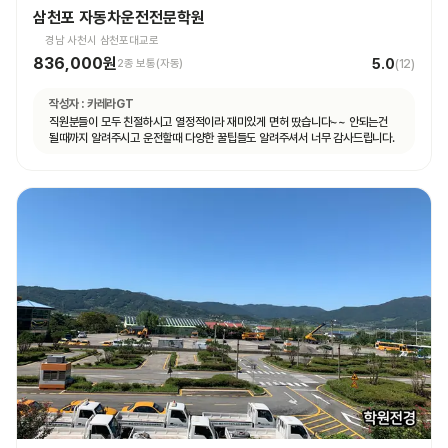
삼천포 자동차운전전문학원
경남 사천시 삼천포대교로
836,000원
5.0
2종 보통(자동)
(
12
)
작성자 :
카레라GT
직원분들이 모두 친절하시고 열정적이라 재미있게 면허 땄습니다~~ 안되는건
될때까지 알려주시고 운전할때 다양한 꿀팁들도 알려주셔서 너무 감사드립니다.