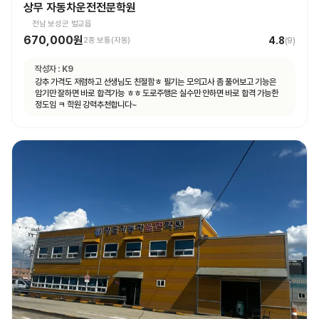
상무 자동차운전전문학원
전남 보성군 벌교읍
670,000원
4.8
2종 보통(자동)
(
9
)
작성자 :
K9
강추 가격도 저렴하고 선생님도 친절함ㅎ 필기는 모의고사 좀 풀어보고 기능은
암기만 잘하면 바로 합격가능 ㅎㅎ 도로주행은 실수만 안하면 바로 합격 가능한
정도임 ㅋ 학원 강력추천합니다~