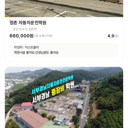
정촌 자동차운전학원
경남 진주시 정촌면
660,000원
4.9
2종 보통(자동)
(
9
)
작성자 :
익스프롤러
학원시설 좋아요 선생님분도 좋아요