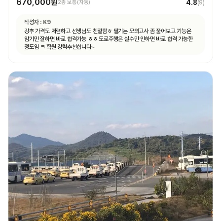
670,000원
4.8
2종 보통(자동)
(
9
)
작성자 :
K9
강추 가격도 저렴하고 선생님도 친절함ㅎ 필기는 모의고사 좀 풀어보고 기능은
암기만 잘하면 바로 합격가능 ㅎㅎ 도로주행은 실수만 안하면 바로 합격 가능한
정도임 ㅋ 학원 강력추천합니다~