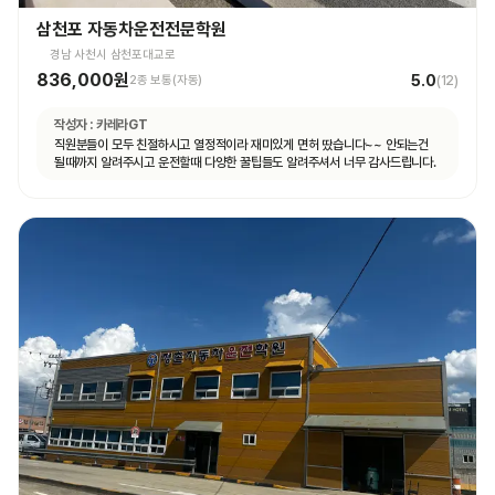
삼천포 자동차운전전문학원
경남 사천시 삼천포대교로
836,000원
5.0
2종 보통(자동)
(
12
)
작성자 :
카레라GT
직원분들이 모두 친절하시고 열정적이라 재미있게 면허 땄습니다~~ 안되는건
될때까지 알려주시고 운전할때 다양한 꿀팁들도 알려주셔서 너무 감사드립니다.