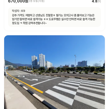
670,000원
4.8
2종 보통(자동)
(
9
)
작성자 :
K9
강추 가격도 저렴하고 선생님도 친절함ㅎ 필기는 모의고사 좀 풀어보고 기능은
암기만 잘하면 바로 합격가능 ㅎㅎ 도로주행은 실수만 안하면 바로 합격 가능한
정도임 ㅋ 학원 강력추천합니다~