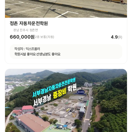
정촌 자동차운전학원
경남 진주시 정촌면
660,000원
4.9
2종 보통(자동)
(
9
)
작성자 :
익스프롤러
학원시설 좋아요 선생님분도 좋아요