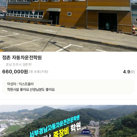
정촌 자동차운전학원
경남 진주시 정촌면
660,000원
4.9
2종 보통(자동)
(
9
)
작성자 :
익스프롤러
학원시설 좋아요 선생님분도 좋아요