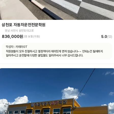
삼천포 자동차운전전문학원
경남 사천시 삼천포대교로
836,000원
5.0
2종 보통(자동)
(
12
)
작성자 :
카레라GT
직원분들이 모두 친절하시고 열정적이라 재미있게 면허 땄습니다~~ 안되는건 될때까지
알려주시고 운전할때 다양한 꿀팁들도 알려주셔서 너무 감사드립니다.