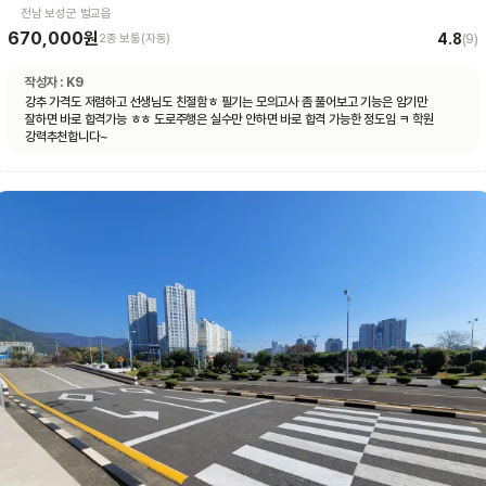
전남 보성군 벌교읍
670,000원
4.8
2종 보통(자동)
(
9
)
작성자 :
K9
강추 가격도 저렴하고 선생님도 친절함ㅎ 필기는 모의고사 좀 풀어보고 기능은 암기만
잘하면 바로 합격가능 ㅎㅎ 도로주행은 실수만 안하면 바로 합격 가능한 정도임 ㅋ 학원
강력추천합니다~