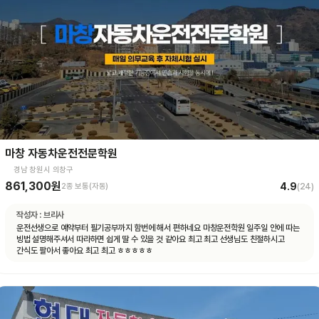
마창 자동차운전전문학원
경남 창원시 의창구
861,300원
4.9
2종 보통(자동)
(
24
)
작성자 :
브리사
운전선생으로 예약부터 필기공부까지 함번에 해서 편하네요 마창운전학원 일주일 안에 따는
빙법 설명해주셔서 따라하면 쉽게 딸 수 있을 것 같아요 최고 최고 선생님도 친절하시고
간식도 팔아서 좋아요 최고 최고 ㅎㅎㅎㅎㅎ