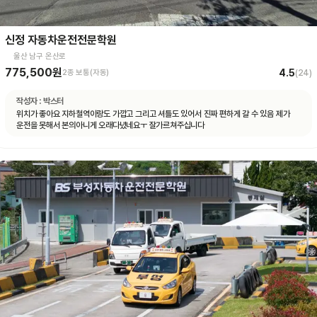
신정 자동차운전전문학원
울산 남구 온산로
775,500원
4.5
2종 보통(자동)
(
24
)
작성자 :
박스터
위치가 좋아요 지하철역이랑도 가깝고 그리고 셔틀도 있어서 진짜 편하게 갈 수 있음 제가
운전을 못해서 본의아니게 오래다녔네요ㅜ 잘가르쳐주십니다