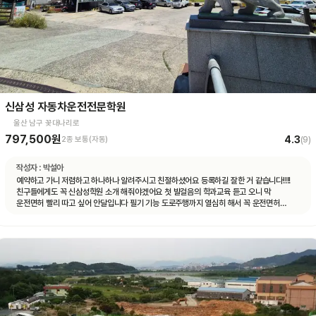
신삼성 자동차운전전문학원
울산 남구 꽃대나리로
797,500원
4.3
2종 보통(자동)
(
9
)
작성자 :
박설아
예약하고 가니 저렴하고 하나하나 알려주시고 친절하셨어요 등록하길 잘한 거 같습니다!!!!
친구들에게도 꼭 신삼성학원 소개 해줘야겠어요 첫 발걸음의 학과교육 듣고 오니 막
운전면허 빨리 따고 싶어 안달입니다 필기 기능 도로주행까지 열심히 해서 꼭 운전면허
취득의 길로 가길!!!!!