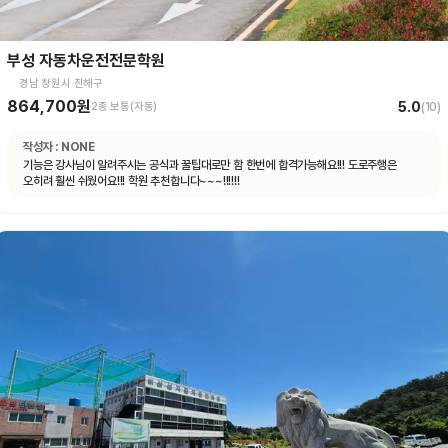
부성 자동차운전전문학원
경남 창원시 진해구
864,700원
5.0
2종 보통(자동)
(
10
)
작성자 :
NONE
기능은 강사님이 알려주시는 공식과 꿀팁대로만 함 한번에 합격가능해요!!! 도로주행은
오히려 훨씬 쉬웠어요!!! 학원 추천합니다~~~!!!!!!