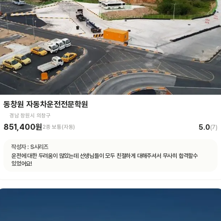
동창원 자동차운전전문학원
경남 창원시 의창구
851,400원
5.0
2종 보통(자동)
(
7
)
작성자 :
S시리즈
운전에 대한 두려움이 많았는데 선생님들이 모두 친절하게 대해주셔서 무사히 합격할수
있었어요!