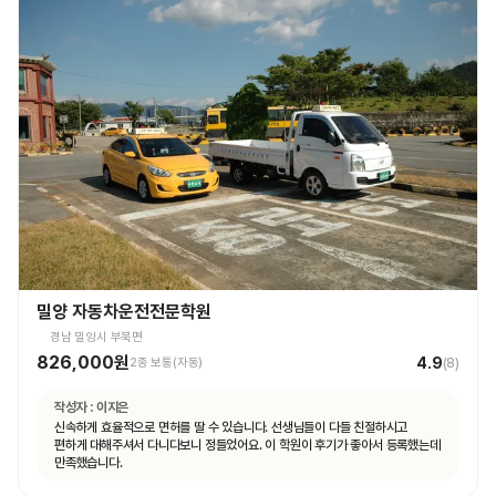
밀양 자동차운전전문학원
경남 밀양시 부북면
826,000원
4.9
2종 보통(자동)
(
8
)
작성자 :
이지은
신속하게 효율적으로 면허를 딸 수 있습니다. 선생님들이 다들 친절하시고
편하게 대해주셔서 다니다보니 정들었어요. 이 학원이 후기가 좋아서 등록했는데
만족했습니다.