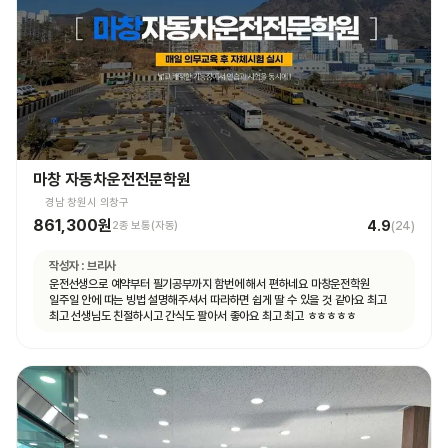
마창 자동차운전전문학원
경남 창원시 의창구
861,300원
4.9
2종 보통(자동)
(
24
)
작성자 :
브리사
운전선생으로 예약부터 필기공부까지 함번에 해서 편하네요 마창운전학원
일주일 안에 따는 빙법 설명해주셔서 따라하면 쉽게 딸 수 있을 것 같아요 최고
최고 선생님도 친절하시고 간식도 팔아서 좋아요 최고 최고 ㅎㅎㅎㅎㅎ