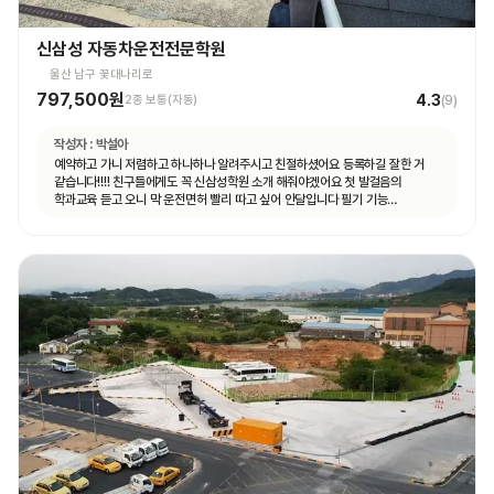
신삼성 자동차운전전문학원
울산 남구 꽃대나리로
797,500원
4.3
2종 보통(자동)
(
9
)
작성자 :
박설아
예약하고 가니 저렴하고 하나하나 알려주시고 친절하셨어요 등록하길 잘한 거
같습니다!!!! 친구들에게도 꼭 신삼성학원 소개 해줘야겠어요 첫 발걸음의
학과교육 듣고 오니 막 운전면허 빨리 따고 싶어 안달입니다 필기 기능
도로주행까지 열심히 해서 꼭 운전면허 취득의 길로 가길!!!!!