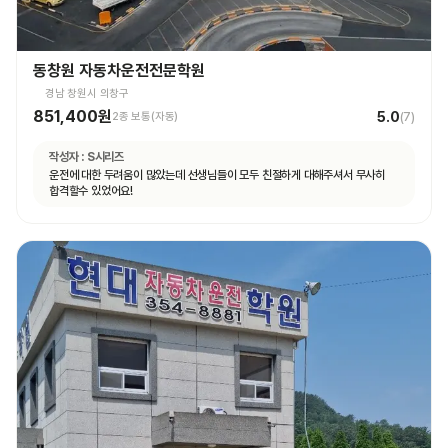
동창원 자동차운전전문학원
경남 창원시 의창구
851,400원
5.0
2종 보통(자동)
(
7
)
작성자 :
S시리즈
운전에 대한 두려움이 많았는데 선생님들이 모두 친절하게 대해주셔서 무사히
합격할수 있었어요!