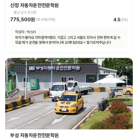
신정 자동차운전전문학원
울산 남구 온산로
775,500원
4.5
2종 보통(자동)
(
24
)
작성자 :
박스터
위치가 좋아요 지하철역이랑도 가깝고 그리고 셔틀도 있어서 진짜 편하게 갈 수
있음 제가 운전을 못해서 본의아니게 오래다녔네요ㅜ 잘가르쳐주십니다
부성 자동차운전전문학원