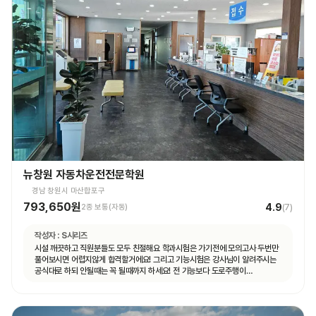
뉴창원 자동차운전전문학원
경남 창원시 마산합포구
793,650원
4.9
2종 보통(자동)
(
7
)
작성자 :
S시리즈
시설 깨끗하고 직원분들도 모두 친절해요 학과시험은 가기전에 모의고사 두번만
풀어보시면 어렵지않게 합격할거에요! 그리고 기능시험은 강사님이 알려주시는
공식대로 하되 안될때는 꼭 될때까지 하세요! 전 기능보다 도로주행이
쉬웠습니다.