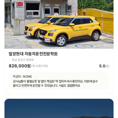
밀양현대 자동차운전전문학원
경남 밀양시 용평로
826,000원
5.0
2종 보통(자동)
(
6
)
작성자 :
NONE
강사님들이 불필요한 말 없이 핵심만 딱 집어주셔서 좋았어요. 덕분에 실수
줄이고 안전하게 운전할 수 있었습니다. 시설도 깔끔했어요