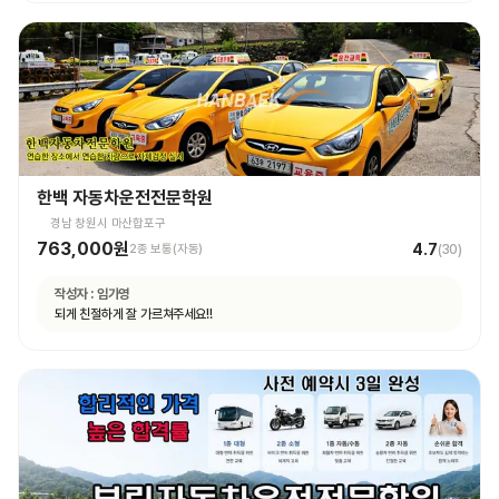
한백 자동차운전전문학원
경남 창원시 마산합포구
763,000원
4.7
2종 보통(자동)
(
30
)
작성자 :
임가영
되게 친절하게 잘 가르쳐주세요!!