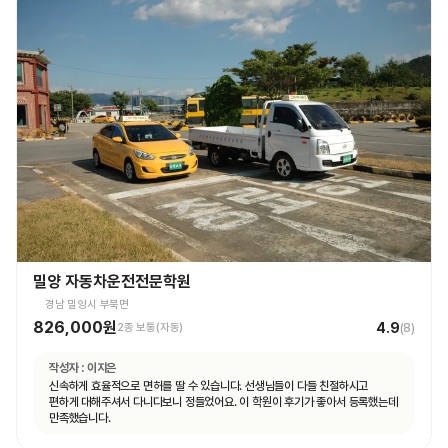
밀양 자동차운전전문학원
경남 밀양시 부북면
826,000원
4.9
2종 보통(자동)
(
8
)
작성자 :
이지은
신속하게 효율적으로 면허를 딸 수 있습니다. 선생님들이 다들 친절하시고
편하게 대해주셔서 다니다보니 정들었어요. 이 학원이 후기가 좋아서 등록했는데
만족했습니다.