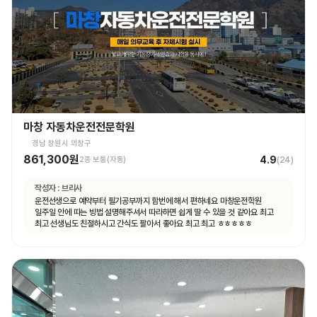
마창 자동차운전전문학원
경남 창원시 의창구
861,300원
4.9
2종 보통(자동)
(
24
)
작성자 :
브리사
운전선생으로 예약부터 필기공부까지 함번에 해서 편하네요 마창운전학원
일주일 안에 따는 빙법 설명해주셔서 따라하면 쉽게 딸 수 있을 것 같아요 최고
최고 선생님도 친절하시고 간식도 팔아서 좋아요 최고 최고 ㅎㅎㅎㅎㅎ