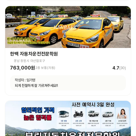
한백 자동차운전전문학원
경남 창원시 마산합포구
763,000원
4.7
2종 보통(자동)
(
30
)
작성자 :
임가영
되게 친절하게 잘 가르쳐주세요!!