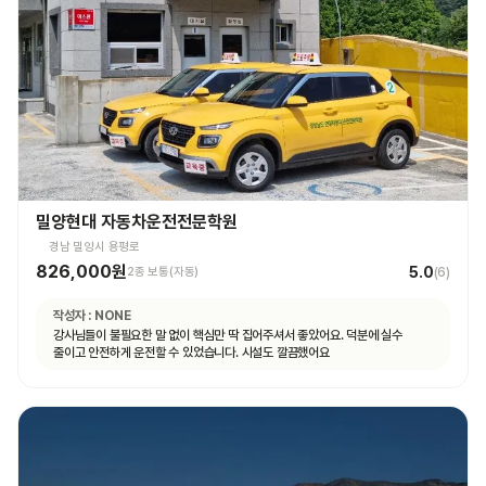
밀양현대 자동차운전전문학원
경남 밀양시 용평로
826,000원
5.0
2종 보통(자동)
(
6
)
작성자 :
NONE
강사님들이 불필요한 말 없이 핵심만 딱 집어주셔서 좋았어요. 덕분에 실수
줄이고 안전하게 운전할 수 있었습니다. 시설도 깔끔했어요