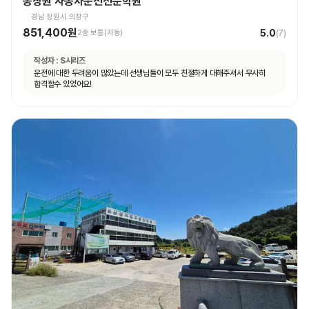
동창원 자동차운전전문학원
경남 창원시 의창구
851,400원
5.0
2종 보통(자동)
(
7
)
작성자 :
S시리즈
운전에 대한 두려움이 많았는데 선생님들이 모두 친절하게 대해주셔서 무사히
합격할수 있었어요!