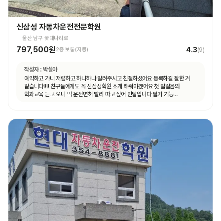
신삼성 자동차운전전문학원
울산 남구 꽃대나리로
797,500원
4.3
2종 보통(자동)
(
9
)
작성자 :
박설아
예약하고 가니 저렴하고 하나하나 알려주시고 친절하셨어요 등록하길 잘한 거
같습니다!!!! 친구들에게도 꼭 신삼성학원 소개 해줘야겠어요 첫 발걸음의
학과교육 듣고 오니 막 운전면허 빨리 따고 싶어 안달입니다 필기 기능
도로주행까지 열심히 해서 꼭 운전면허 취득의 길로 가길!!!!!