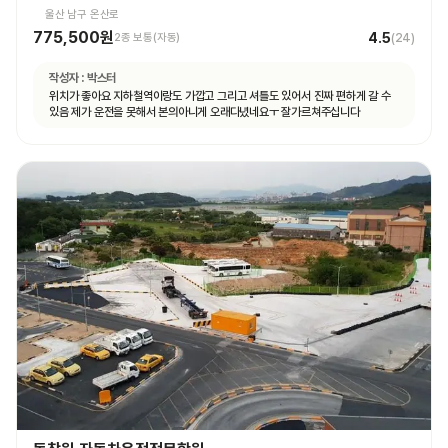
울산 남구 온산로
775,500원
4.5
2종 보통(자동)
(
24
)
작성자 :
박스터
위치가 좋아요 지하철역이랑도 가깝고 그리고 셔틀도 있어서 진짜 편하게 갈 수
있음 제가 운전을 못해서 본의아니게 오래다녔네요ㅜ 잘가르쳐주십니다