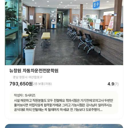
뉴창원 자동차운전전문학원
경남 창원시 마산합포구
793,650원
4.9
2종 보통(자동)
(
7
)
작성자 :
S시리즈
시설 깨끗하고 직원분들도 모두 친절해요 학과시험은 가기전에 모의고사 두번만
풀어보시면 어렵지않게 합격할거에요! 그리고 기능시험은 강사님이 알려주시는
공식대로 하되 안될때는 꼭 될때까지 하세요! 전 기능보다 도로주행이
쉬웠습니다.