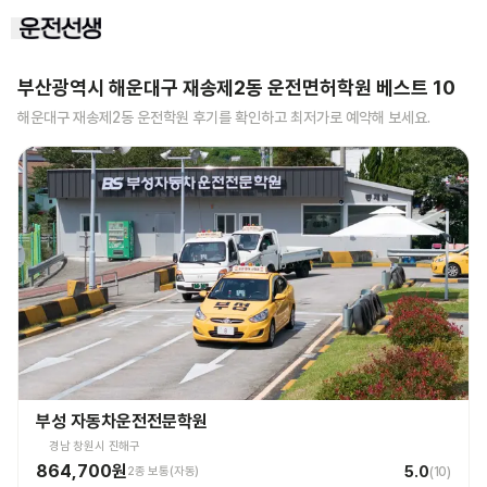
부산광역시 해운대구 재송제2동
운전면허학원 베스트
10
해운대구 재송제2동
운전학원 후기를 확인하고 최저가로 예약해 보세요.
부성 자동차운전전문학원
경남 창원시 진해구
864,700원
5.0
2종 보통(자동)
(
10
)