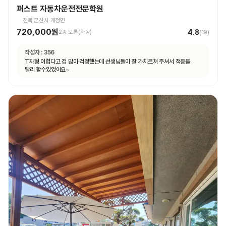
퍼스트 자동차운전전문학원
전북 군산시 개정면
720,000원
4.8
2종 보통(자동)
(
19
)
작성자 :
356
T자형 어렵다고 겁 많아 걱정했는데 선생님들이 잘 가치르쳐 주셔서 적응을
빨리 할수있었어요~