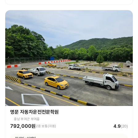
명문 자동차운전전문학원
충남 부여군 부여읍
792,000원
4.9
2종 보통(자동)
(
20
)