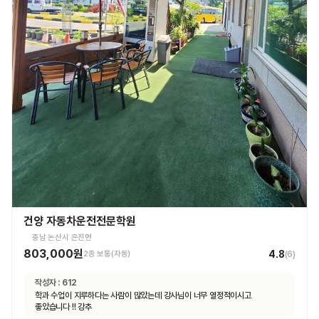
건양 자동차운전전문학원
충남 논산시 은진면
803,000원
4.8
2종 보통(자동)
(
6
)
작성자 :
612
학과 수업이 지루하다는 사람이 많았는데 강사님이 너무 열정적이시고
좋았습니다 !! 강추