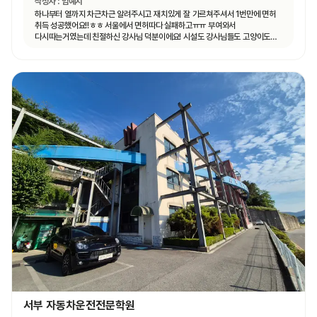
작성자 :
임예지
하나부터 열까지 차근차근 알려주시고 재치있게 잘 가르쳐주셔서 1번만에 면허
취득 성공했어요!!ㅎㅎ 서울에서 면허따다 실패하고ㅠㅠ 부여와서
다시따는거였는데 친절하신 강사님 덕분이에요! 시설도 강사님들도 고양이도
ㅎㅎ 모두 좋았어요.
서부 자동차운전전문학원