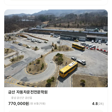
금산 자동차운전전문학원
충남 금산군 금산읍
770,000원
4.8
2종 보통(자동)
(
24
)