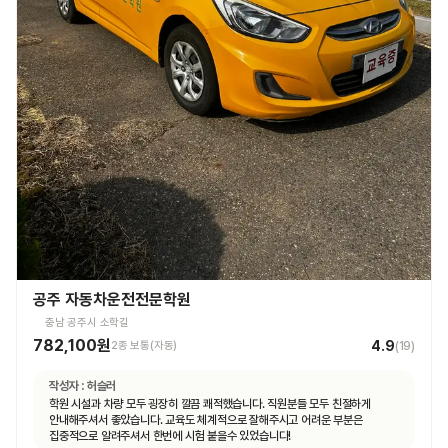
공주 자동차운전전문학원
충남 공주시 소학길
782,100원
4.9
2종 보통(자동)
(
19
)
작성자 :
허슬러
학원 시설과 차량 모두 굉장히 깔끔 쾌적했습니다. 직원분들 모두 친절하게
안내해주셔서 좋았습니다. 교육도 체계적으로 잘해주시고 어려운 부분은
집중적으로 알려주셔서 한번에 시험 붙을수 있었습니다!