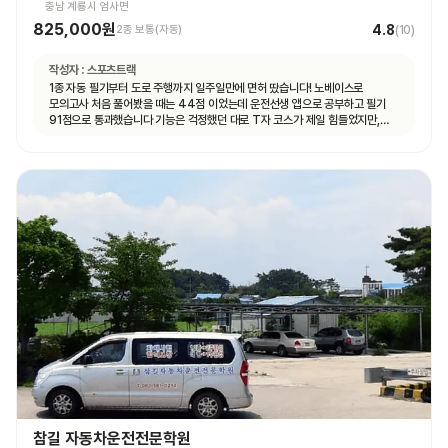
충남 계룡시 엄사면
825,000원
4.8
2종 보통(자동)
(
10
)
작성자 :
스포츠트랙
1종 자동 필기부터 도로 주행까지 일주일만에 면허 땄습니다! 노베이스로
모의고사 처음 풀어봤을 때는 44점 이었는데 운전선생 앱으로 공부하고 필기
91점으로 통과했습니다 기능은 걱정했던 대로 T자 코스가 제일 힘들었지만,
강사님이 여러번 반복해서 연습할 수 있게 해주셔서 시험 볼 때는 감점 없이 합격
했습니다 도로 주행은 계룡 도로에 차가 많지 않아서 동영상 보고 코스만 잘 머리
속에 넣어두시면 어렵지 않게 합격하실 수 있을 거예요 강사님마다 알려주시는
스타일이 조금씩 다른데, 그냥 본인이 편한 대로 운전하시면 됩니다 다들 처음
운전대 잡아보는 거니까 아무것도 모르는 게 당연한 거니, 잘 모르겠는 것이나
궁금한 게 있다면 강사님께 적극적으로 질문하시는 걸 추천드려요! 운전 잘 하면
뭐하러 학원에 오겠어요~
참길 자동차운전전문학원