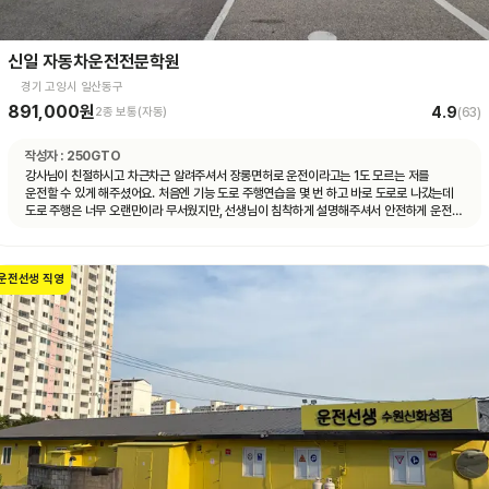
신일 자동차운전전문학원
경기 고양시 일산동구
891,000원
4.9
2종 보통(자동)
(
63
)
작성자 :
250GTO
강사님이 친절하시고 차근차근 알려주셔서 장롱면허로 운전이라고는 1도 모르는 저를
운전할 수 있게 해주셨어요. 처음엔 기능 도로 주행연습을 몇 번 하고 바로 도로로 나갔는데
도로 주행은 너무 오랜만이라 무서웠지만, 선생님이 침착하게 설명해주셔서 안전하게 운전할
수 있었어요. 자동차 운전에 재미도 붙었고 앞으로 더 연습할 자신감도 생겼어요.
운전선생 직영