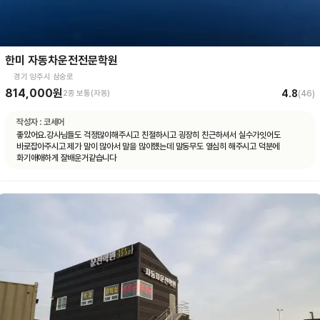
한미 자동차운전전문학원
경기 양주시 삼숭로
814,000원
4.8
2종 보통(자동)
(
46
)
작성자 :
코세어
좋았어요.강사님들도 걱정많이해주시고 친절하시고 굉장히 친근하셔서 실수가잇어도
바로잡아주시고 제가 말이 많아서 말을 많이헀는데 말동무도 열심히 해주시고 덕분에
화기애애하게 잘배운거같습니다