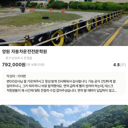
양원 자동차운전전문학원
경기 남양주시 진접읍
792,000원
4.8
2종 보통(자동)
(
37
)
작성자 :
카이맨
변OO강사님 잘 가르쳐주시고 항상 밝게 인사해줘서 감사합니다. 기능 공식 간단하게 잘
알려주시니, 그거 따라 하니 바로 합격했어요. 면허 급하게 빨리 땄어야 하는데, 데스크
직원분들이 제 시간에 맞춰 친절히 수업 잡아주셨습니다. 면허 딸 때까지 답답하지 않고
빠르게 도와주셨습니다.