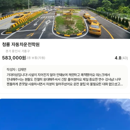
청룡 자동차운전학원
경기 용인시 기흥구
583,000원
4.8
2종 보통(자동)
(
43
)
작성자 :
김채연
기대이상입니다! 시설이 지어진지 얼마 안돼보여 깨끗하고 쾌적했어요 데스크에서
안내해주시는 분들도 친절히 응대해주셔서 긴장 풀어졌어요 제일 중요한 연수 강사님! 너무
젠틀하게 존댓말 사용하시면서 차분히 알려주셨어요 운전 꿀팁 외 불필요힌 대화 없으셨고
휴대폰 사용도 거의 안하셨어요 나머지 4시간도 그런 강사님 만나면 좋겠네요ㅎㅎ