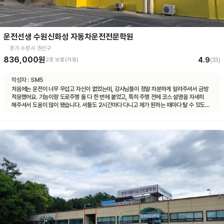
운전선생 수원신화성 자동차운전전문학원
경기 수원시 권선구
836,000원
4.9
2종 보통(자동)
(
33
)
작성자 :
SM5
처음에는 운전이 너무 무섭고 자신이 없었는데, 강사님들이 정말 차분하게 알려주셔서 금방
적응했어요. 기능이랑 도로주행 둘 다 한 번에 붙었고, 특히 주행 전에 코스 설명을 자세히
해주셔서 도움이 많이 됐습니다. 셔틀도 2시간마다 다니고 제가 원하는 때마다 탈 수 있도록
시간 맞춰 잘 와서 통학하기 편했습니다!