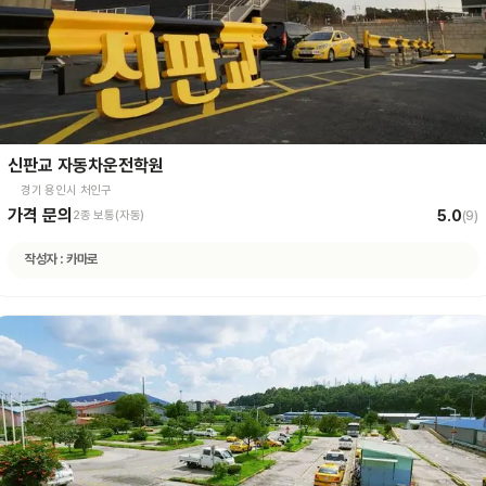
신판교 자동차운전학원
경기 용인시 처인구
가격 문의
5.0
2종 보통(자동)
(
9
)
작성자 :
카마로