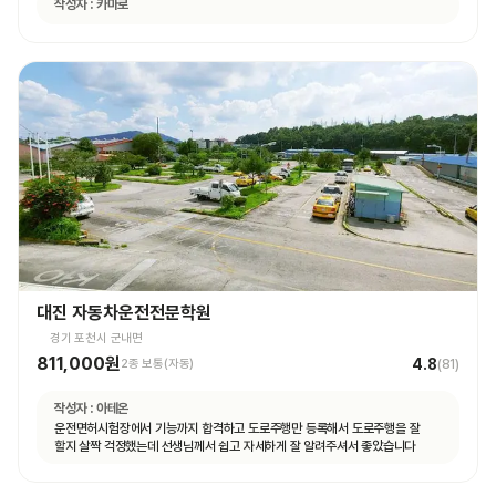
작성자 :
카마로
대진 자동차운전전문학원
경기 포천시 군내면
811,000원
4.8
2종 보통(자동)
(
81
)
작성자 :
아테온
운전면허시험장에서 기능까지 합격하고 도로주행만 등록해서 도로주행을 잘
할지 살짝 걱정했는데 선생님께서 쉽고 자세하게 잘 알려주셔서 좋았습니다