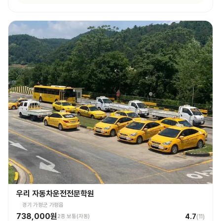
우리 자동차운전전문학원
경기 가평군 가평읍
738,000원
4.7
2종 보통(자동)
(
11
)