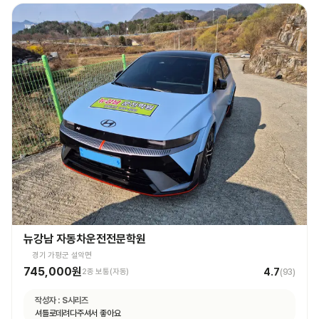
뉴강남 자동차운전전문학원
경기 가평군 설악면
745,000원
4.7
2종 보통(자동)
(
93
)
작성자 :
S시리즈
셔틀로데려다주셔서 좋아요