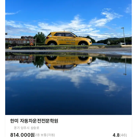
한미 자동차운전전문학원
경기 양주시 삼숭로
814,000원
4.8
2종 보통(자동)
(
46
)