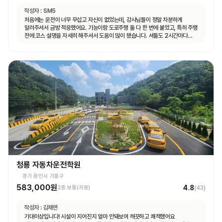
작성자 :
SM5
처음에는 운전이 너무 무섭고 자신이 없었는데, 강사님들이 정말 차분하게
알려주셔서 금방 적응했어요. 기능이랑 도로주행 둘 다 한 번에 붙었고, 특히 주행
전에 코스 설명을 자세히 해주셔서 도움이 많이 됐습니다. 셔틀도 2시간마다
다니고 제가 원하는 때마다 탈 수 있도록 시간 맞춰 잘 와서 통학하기 편했습니다!
청룡 자동차운전학원
경기 용인시 기흥구
583,000원
4.8
2종 보통(자동)
(
43
)
작성자 :
김채연
기대이상입니다! 시설이 지어진지 얼마 안돼보여 깨끗하고 쾌적했어요