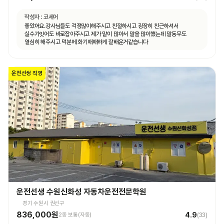
작성자 :
코세어
좋았어요.강사님들도 걱정많이해주시고 친절하시고 굉장히 친근하셔서
실수가잇어도 바로잡아주시고 제가 말이 많아서 말을 많이헀는데 말동무도
열심히 해주시고 덕분에 화기애애하게 잘배운거같습니다
운전선생 직영
운전선생 수원신화성 자동차운전전문학원
경기 수원시 권선구
836,000원
4.9
2종 보통(자동)
(
33
)