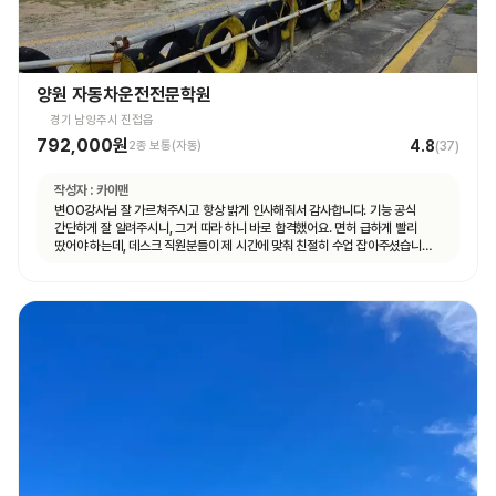
양원 자동차운전전문학원
경기 남양주시 진접읍
792,000원
4.8
2종 보통(자동)
(
37
)
작성자 :
카이맨
변OO강사님 잘 가르쳐주시고 항상 밝게 인사해줘서 감사합니다. 기능 공식
간단하게 잘 알려주시니, 그거 따라 하니 바로 합격했어요. 면허 급하게 빨리
땄어야 하는데, 데스크 직원분들이 제 시간에 맞춰 친절히 수업 잡아주셨습니다.
면허 딸 때까지 답답하지 않고 빠르게 도와주셨습니다.