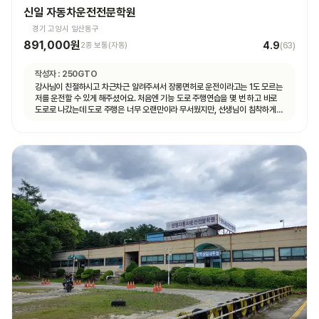
신일 자동차운전전문학원
경기 고양시 일산동구
891,000원
4.9
2종 보통(자동)
(
63
)
작성자 :
250GTO
강사님이 친절하시고 차근차근 알려주셔서 장롱면허로 운전이라고는 1도 모르는
저를 운전할 수 있게 해주셨어요. 처음엔 기능 도로 주행연습을 몇 번 하고 바로
도로로 나갔는데 도로 주행은 너무 오랜만이라 무서웠지만, 선생님이 침착하게
설명해주셔서 안전하게 운전할 수 있었어요. 자동차 운전에 재미도 붙었고
앞으로 더 연습할 자신감도 생겼어요.