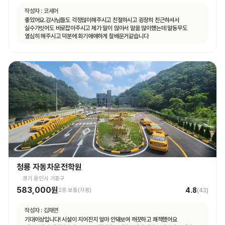
작성자 :
코세어
좋았어요.강사님들도 걱정많이해주시고 친절하시고 굉장히 친근하셔서
실수가잇어도 바로잡아주시고 제가 말이 많아서 말을 많이헀는데 말동무도
열심히 해주시고 덕분에 화기애애하게 잘배운거같습니다
청룡 자동차운전학원
경기 용인시 기흥구
583,000원
4.8
2종 보통(자동)
(
43
)
작성자 :
김채연
기대이상입니다! 시설이 지어진지 얼마 안돼보여 깨끗하고 쾌적했어요