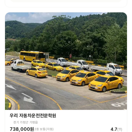
우리 자동차운전전문학원
경기 가평군 가평읍
738,000원
4.7
2종 보통(자동)
(
11
)