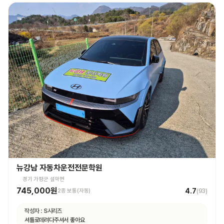
뉴강남 자동차운전전문학원
경기 가평군 설악면
745,000원
4.7
2종 보통(자동)
(
93
)
작성자 :
S시리즈
셔틀로데려다주셔서 좋아요