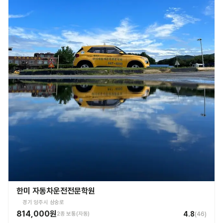
한미 자동차운전전문학원
경기 양주시 삼숭로
814,000원
4.8
2종 보통(자동)
(
46
)