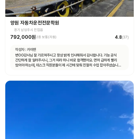
양원 자동차운전전문학원
경기 남양주시 진접읍
792,000원
4.8
2종 보통(자동)
(
37
)
작성자 :
카이맨
변OO강사님 잘 가르쳐주시고 항상 밝게 인사해줘서 감사합니다. 기능 공식
간단하게 잘 알려주시니, 그거 따라 하니 바로 합격했어요. 면허 급하게 빨리
땄어야 하는데, 데스크 직원분들이 제 시간에 맞춰 친절히 수업 잡아주셨습니다.
면허 딸 때까지 답답하지 않고 빠르게 도와주셨습니다.