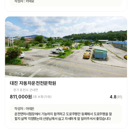
작성자 :
카마로
대진 자동차운전전문학원
경기 포천시 군내면
811,000원
4.8
2종 보통(자동)
(
81
)
작성자 :
아테온
운전면허시험장에서 기능까지 합격하고 도로주행만 등록해서 도로주행을 잘
할지 살짝 걱정했는데 선생님께서 쉽고 자세하게 잘 알려주셔서 좋았습니다