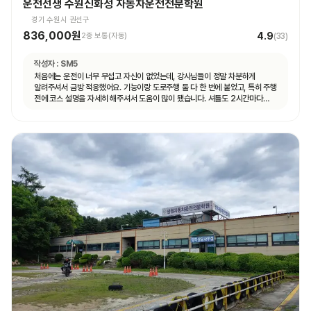
운전선생 수원신화성 자동차운전전문학원
경기 수원시 권선구
836,000원
4.9
2종 보통(자동)
(
33
)
작성자 :
SM5
처음에는 운전이 너무 무섭고 자신이 없었는데, 강사님들이 정말 차분하게
알려주셔서 금방 적응했어요. 기능이랑 도로주행 둘 다 한 번에 붙었고, 특히 주행
전에 코스 설명을 자세히 해주셔서 도움이 많이 됐습니다. 셔틀도 2시간마다
다니고 제가 원하는 때마다 탈 수 있도록 시간 맞춰 잘 와서 통학하기 편했습니다!