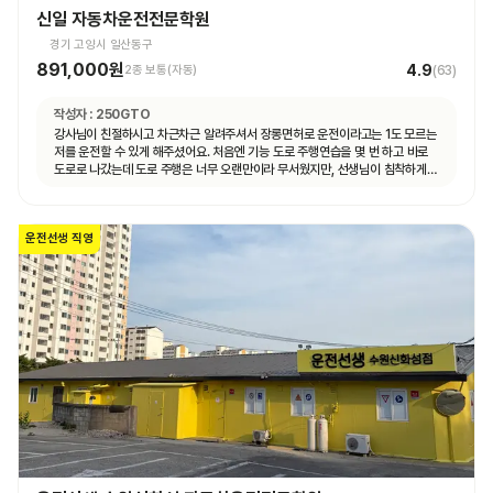
신일 자동차운전전문학원
경기 고양시 일산동구
891,000원
4.9
2종 보통(자동)
(
63
)
작성자 :
250GTO
강사님이 친절하시고 차근차근 알려주셔서 장롱면허로 운전이라고는 1도 모르는
저를 운전할 수 있게 해주셨어요. 처음엔 기능 도로 주행연습을 몇 번 하고 바로
도로로 나갔는데 도로 주행은 너무 오랜만이라 무서웠지만, 선생님이 침착하게
설명해주셔서 안전하게 운전할 수 있었어요. 자동차 운전에 재미도 붙었고
앞으로 더 연습할 자신감도 생겼어요.
운전선생 직영