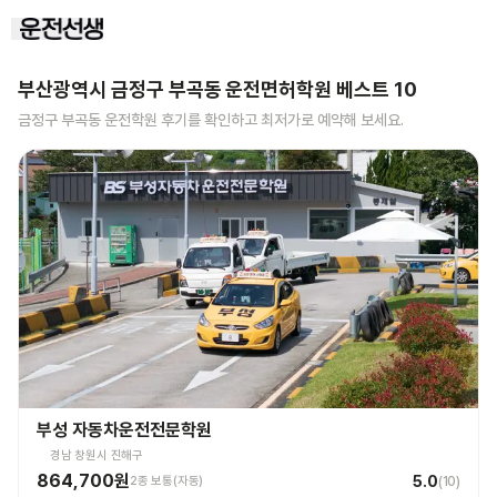
부산광역시 금정구 부곡동
운전면허학원 베스트
10
금정구 부곡동
운전학원 후기를 확인하고 최저가로 예약해 보세요.
부성 자동차운전전문학원
경남 창원시 진해구
864,700원
5.0
2종 보통(자동)
(
10
)