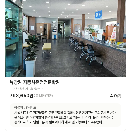
뉴창원 자동차운전전문학원
경남 창원시 마산합포구
793,650원
4.9
2종 보통(자동)
(
7
)
작성자 :
S시리즈
시설 깨끗하고 직원분들도 모두 친절해요 학과시험은 가기전에 모의고사 두번만
풀어보시면 어렵지않게 합격할거에요! 그리고 기능시험은 강사님이 알려주시는
공식대로 하되 안될때는 꼭 될때까지 하세요! 전 기능보다 도로주행이
쉬웠습니다.