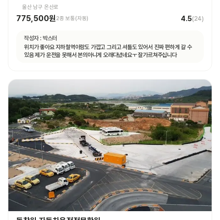
울산 남구 온산로
775,500원
4.5
2종 보통(자동)
(
24
)
작성자 :
박스터
위치가 좋아요 지하철역이랑도 가깝고 그리고 셔틀도 있어서 진짜 편하게 갈 수
있음 제가 운전을 못해서 본의아니게 오래다녔네요ㅜ 잘가르쳐주십니다