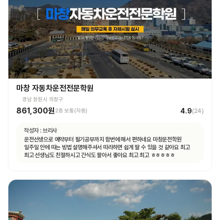
마창 자동차운전전문학원
경남 창원시 의창구
861,300원
4.9
2종 보통(자동)
(
24
)
작성자 :
브리사
운전선생으로 예약부터 필기공부까지 함번에 해서 편하네요 마창운전학원
일주일 안에 따는 빙법 설명해주셔서 따라하면 쉽게 딸 수 있을 것 같아요 최고
최고 선생님도 친절하시고 간식도 팔아서 좋아요 최고 최고 ㅎㅎㅎㅎㅎ