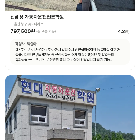
신삼성 자동차운전전문학원
울산 남구 꽃대나리로
797,500원
4.3
2종 보통(자동)
(
9
)
작성자 :
박설아
예약하고 가니 저렴하고 하나하나 알려주시고 친절하셨어요 등록하길 잘한 거
같습니다!!!! 친구들에게도 꼭 신삼성학원 소개 해줘야겠어요 첫 발걸음의
학과교육 듣고 오니 막 운전면허 빨리 따고 싶어 안달입니다 필기 기능
도로주행까지 열심히 해서 꼭 운전면허 취득의 길로 가길!!!!!