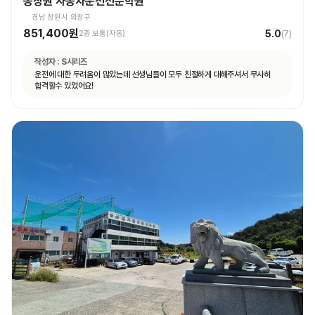
동창원 자동차운전전문학원
경남 창원시 의창구
851,400원
5.0
2종 보통(자동)
(
7
)
작성자 :
S시리즈
운전에 대한 두려움이 많았는데 선생님들이 모두 친절하게 대해주셔서 무사히
합격할수 있었어요!