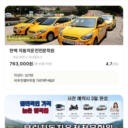
한백 자동차운전전문학원
경남 창원시 마산합포구
763,000원
4.7
2종 보통(자동)
(
30
)
작성자 :
임가영
되게 친절하게 잘 가르쳐주세요!!