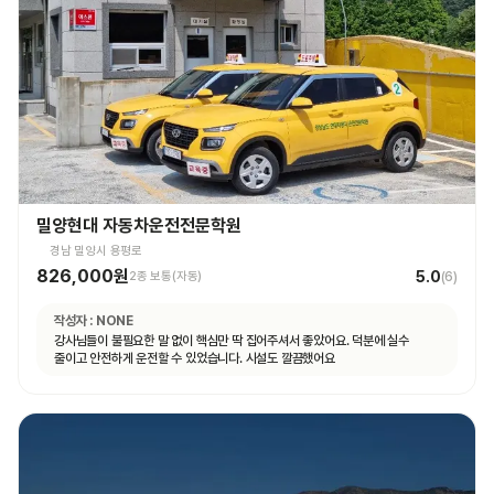
밀양현대 자동차운전전문학원
경남 밀양시 용평로
826,000원
5.0
2종 보통(자동)
(
6
)
작성자 :
NONE
강사님들이 불필요한 말 없이 핵심만 딱 집어주셔서 좋았어요. 덕분에 실수
줄이고 안전하게 운전할 수 있었습니다. 시설도 깔끔했어요