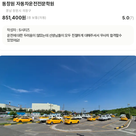
동창원 자동차운전전문학원
경남 창원시 의창구
851,400원
5.0
2종 보통(자동)
(
7
)
작성자 :
S시리즈
운전에 대한 두려움이 많았는데 선생님들이 모두 친절하게 대해주셔서 무사히 합격할수
있었어요!