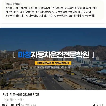
작성자 :
박설아
예약하고 가니 저렴하고 하나하나 알려주시고 친절하셨어요 등록하길 잘한 거 같습니다!!!!
친구들에게도 꼭 신삼성학원 소개 해줘야겠어요 첫 발걸음의 학과교육 듣고 오니 막
운전면허 빨리 따고 싶어 안달입니다 필기 기능 도로주행까지 열심히 해서 꼭 운전면허
취득의 길로 가길!!!!!
마창 자동차운전전문학원
경남 창원시 의창구
861,300원
4.9
2종 보통(자동)
(
24
)