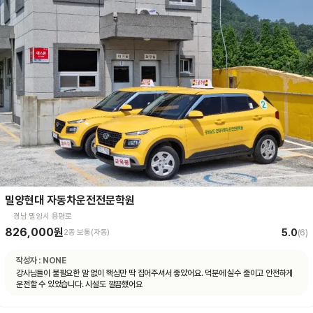
밀양현대 자동차운전전문학원
경남 밀양시 용평로
826,000원
5.0
2종 보통(자동)
(
6
)
작성자 :
NONE
강사님들이 불필요한 말 없이 핵심만 딱 집어주셔서 좋았어요. 덕분에 실수 줄이고 안전하게
운전할 수 있었습니다. 시설도 깔끔했어요