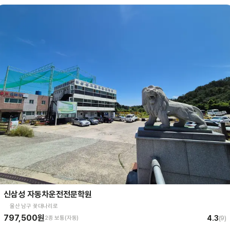
신삼성 자동차운전전문학원
울산 남구 꽃대나리로
797,500원
4.3
2종 보통(자동)
(
9
)