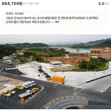
864,700원
5.0
2종 보통(자동)
(
10
)
작성자 :
NONE
기능은 강사님이 알려주시는 공식과 꿀팁대로만 함 한번에 합격가능해요!!! 도로주행은
오히려 훨씬 쉬웠어요!!! 학원 추천합니다~~~!!!!!!