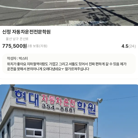
신정 자동차운전전문학원
울산 남구 온산로
775,500원
4.5
2종 보통(자동)
(
24
)
작성자 :
박스터
위치가 좋아요 지하철역이랑도 가깝고 그리고 셔틀도 있어서 진짜 편하게 갈 수 있음 제가
운전을 못해서 본의아니게 오래다녔네요ㅜ 잘가르쳐주십니다