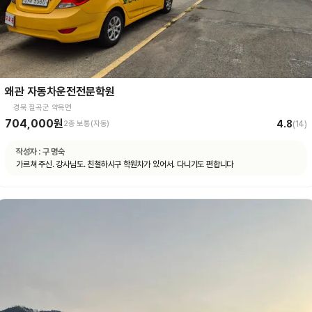
왜관 자동차운전전문학원
경북 칠곡군 약목면
704,000원
4.8
2종 보통(자동)
(
14
)
작성자 :
구 명숙
가르쳐 주신. 강사님도. 친철하시구 학원차가 있어서. 다니기도 편합니다