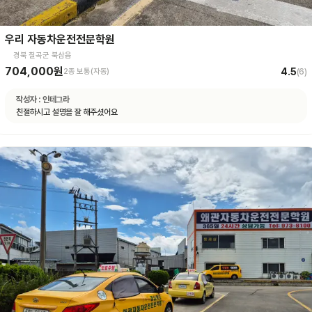
우리 자동차운전전문학원
경북 칠곡군 북삼읍
704,000원
4.5
2종 보통(자동)
(
6
)
작성자 :
인테그라
친절하시고 설명을 잘 해주셨어요