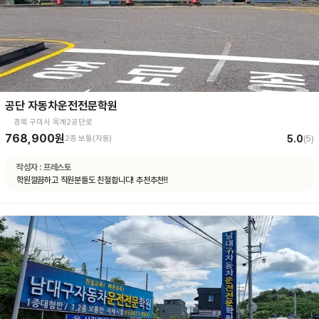
공단 자동차운전전문학원
경북 구미시 옥계2공단로
768,900원
5.0
2종 보통(자동)
(
5
)
작성자 :
프레스토
학원깔끔하고 직원분들도 친절합니다! 추천추천!!