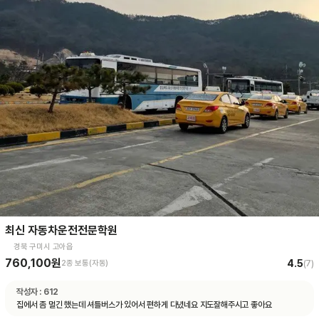
최신 자동차운전전문학원
경북 구미시 고아읍
760,100원
4.5
2종 보통(자동)
(
7
)
작성자 :
612
집에서 좀 멀긴 했는데 셔틀버스가 있어서 편하게 다녔네요 지도잘해주시고 좋아요