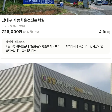
남대구 자동차운전전문학원
대구 달성군 현풍읍
726,000원
4.9
2종 보통(자동)
(
18
)
작성자 :
매그너스
2종 소형 취득했는데 직원분들도 친절하시고 바이크도 새거라서 좋았습니다. 강사님도 잘
알려주십니다. 감사합니다~