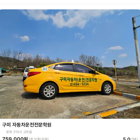
구미 자동차운전전문학원
경북 구미시 고아읍
759,000원
5.0
2종 보통(자동)
(
24
)