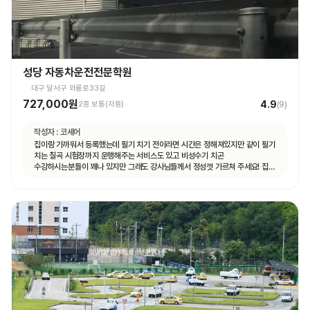
성당 자동차운전전문학원
대구 달서구 와룡로33길
727,000원
4.9
2종 보통(자동)
(
9
)
작성자 :
코세어
집이랑 가까워서 등록했는데 필기 치기 전이라면 시간은 정해져있지만 같이 필기
치는 칠곡 시험장까지 운행해주는 서비스도 있고 비성수기 치곤
수강하시는분들이 꽤나 있지만 그래도 강사님들께서 정성껏 가르쳐 주세요! 집
가까운게 뭐든 최곱니다 추천이요!!!