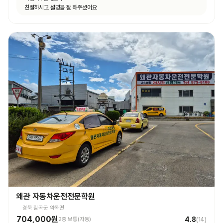
친절하시고 설명을 잘 해주셨어요
왜관 자동차운전전문학원
경북 칠곡군 약목면
704,000원
4.8
2종 보통(자동)
(
14
)