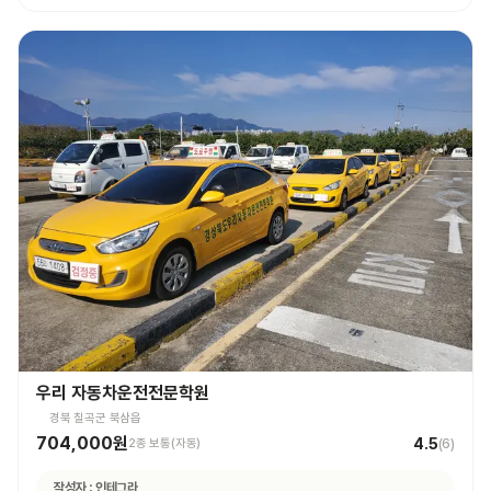
우리 자동차운전전문학원
경북 칠곡군 북삼읍
704,000원
4.5
2종 보통(자동)
(
6
)
작성자 :
인테그라