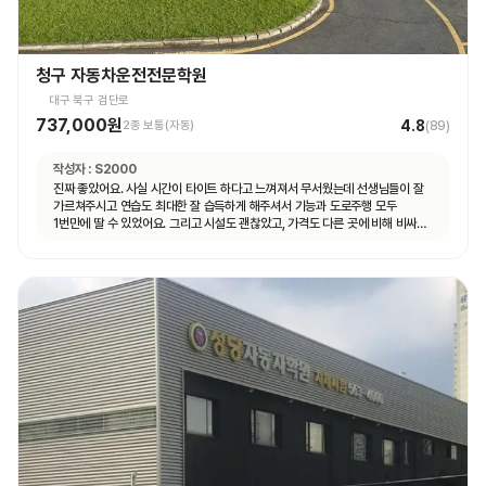
청구 자동차운전전문학원
대구 북구 검단로
737,000원
4.8
2종 보통(자동)
(
89
)
작성자 :
S2000
진짜 좋았어요. 사실 시간이 타이트 하다고 느껴져서 무서웠는데 선생님들이 잘
가르쳐주시고 연습도 최대한 잘 습득하게 해주셔서 기능과 도로주행 모두
1번만에 딸 수 있었어요. 그리고 시설도 괜찮았고, 가격도 다른 곳에 비해 비싸지
않아서 나이스했습니다