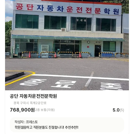
공단 자동차운전전문학원
경북 구미시 옥계2공단로
768,900원
5.0
2종 보통(자동)
(
5
)
작성자 :
프레스토
학원깔끔하고 직원분들도 친절합니다! 추천추천!!