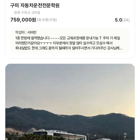
구미 자동차운전전문학원
경북 구미시 고아읍
759,000원
5.0
2종 보통(자동)
(
24
)
작성자 :
서버번
1종 한방에 합격했습니다 ~~~~모든 교육과정에중 장내기능 T 주차 가 제일
어려웠던거같아요ㅜㅜㅜㅜ 이부분에서 정말 많이 실수하고 또실수 해서
화내실법도 한데 그래도 끝까지 될때까지 알려주시면서 기다려주신 강사님께
합격의 영광을 돌리겠습니다^^ 감사합니다!!!!!!!