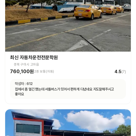
최신 자동차운전전문학원
경북 구미시 고아읍
760,100원
4.5
2종 보통(자동)
(
7
)
작성자 :
612
집에서 좀 멀긴 했는데 셔틀버스가 있어서 편하게 다녔네요 지도잘해주시고
좋아요