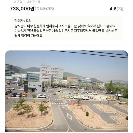
대구 북구 매천로2길
738,000원
4.6
2종 보통(자동)
(
23
)
작성자 :
K8
강사분도 너무 친절하게 알려주시고 시스템도 잘 갖춰져 있어서 편하고 좋아요
기능치기 전엔 꿀팁같은것도 계속 알려주시고 강조해주셔서 꿀팁만 잘 숙지해도
쉽게 합격이 가능해요