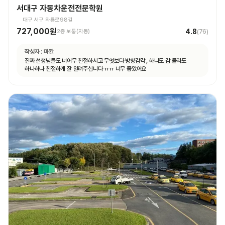
서대구 자동차운전전문학원
대구 서구 와룡로98길
727,000원
4.8
2종 보통(자동)
(
76
)
작성자 :
마칸
진짜 선생님들도 너어무 친절하시고 무엇보다 방향감각 , 하나도 감 몰라도
하나하나 친절하게 잘 알려주십니다 ㅠㅠ 너무 좋았어요