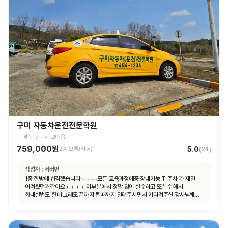
구미 자동차운전전문학원
경북 구미시 고아읍
759,000원
5.0
2종 보통(자동)
(
24
)
작성자 :
서버번
1종 한방에 합격했습니다 ~~~~모든 교육과정에중 장내기능 T 주차 가 제일
어려웠던거같아요ㅜㅜㅜㅜ 이부분에서 정말 많이 실수하고 또실수 해서
화내실법도 한데 그래도 끝까지 될때까지 알려주시면서 기다려주신 강사님께
합격의 영광을 돌리겠습니다^^ 감사합니다!!!!!!!