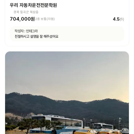
우리 자동차운전전문학원
경북 칠곡군 북삼읍
704,000원
4.5
2종 보통(자동)
(
6
)
작성자 :
인테그라
친절하시고 설명을 잘 해주셨어요