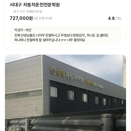
서대구 자동차운전전문학원
대구 서구 와룡로98길
727,000원
4.8
2종 보통(자동)
(
76
)
작성자 :
마칸
진짜 선생님들도 너어무 친절하시고 무엇보다 방향감각 , 하나도 감 몰라도
하나하나 친절하게 잘 알려주십니다 ㅠㅠ 너무 좋았어요