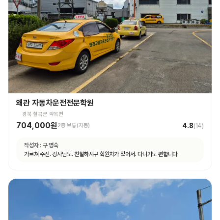
왜관 자동차운전전문학원
경북 칠곡군 약목면
704,000원
4.8
2종 보통(자동)
(
14
)
작성자 :
구 명숙
가르쳐 주신. 강사님도. 친철하시구 학원차가 있어서. 다니기도 편합니다