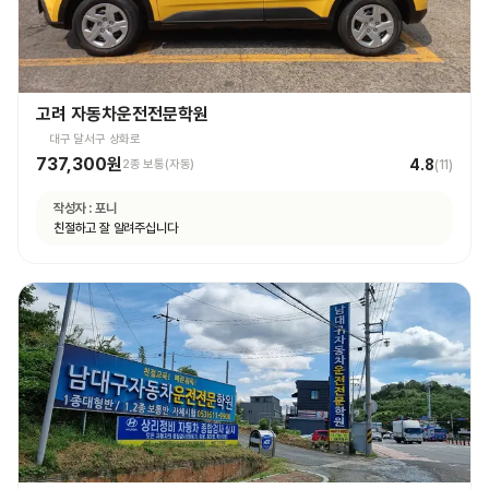
고려 자동차운전전문학원
대구 달서구 상화로
737,300원
4.8
2종 보통(자동)
(
11
)
작성자 :
포니
친절하고 잘 알려주십니다