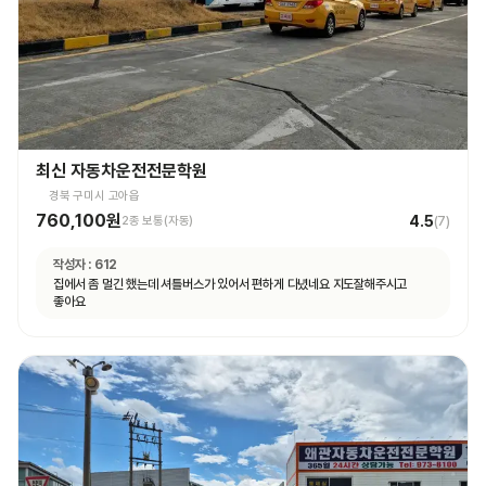
최신 자동차운전전문학원
경북 구미시 고아읍
760,100원
4.5
2종 보통(자동)
(
7
)
작성자 :
612
집에서 좀 멀긴 했는데 셔틀버스가 있어서 편하게 다녔네요 지도잘해주시고
좋아요