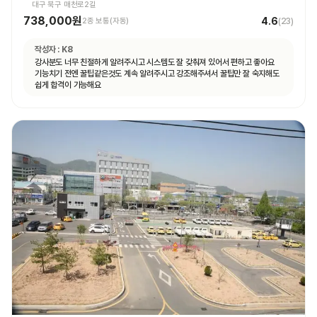
대구 북구 매천로2길
738,000원
4.6
2종 보통(자동)
(
23
)
작성자 :
K8
강사분도 너무 친절하게 알려주시고 시스템도 잘 갖춰져 있어서 편하고 좋아요
기능치기 전엔 꿀팁같은것도 계속 알려주시고 강조해주셔서 꿀팁만 잘 숙지해도
쉽게 합격이 가능해요