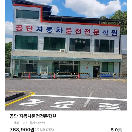
공단 자동차운전전문학원
경북 구미시 옥계2공단로
768,900원
5.0
2종 보통(자동)
(
5
)