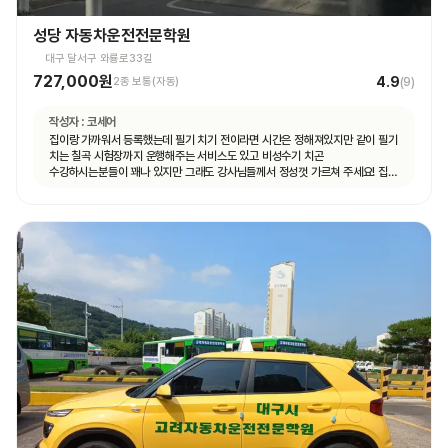
성당 자동차운전전문학원
대구 달서구 와룡로33길
727,000원
4.9
2종 보통(자동)
(
9
)
작성자 :
코세어
집이랑 가까워서 등록했는데 필기 치기 전이라면 시간은 정해져있지만 같이 필기
치는 칠곡 시험장까지 운행해주는 서비스도 있고 비성수기 치곤
수강하시는분들이 꽤나 있지만 그래도 강사님들께서 정성껏 가르쳐 주세요! 집
가까운게 뭐든 최곱니다 추천이요!!!