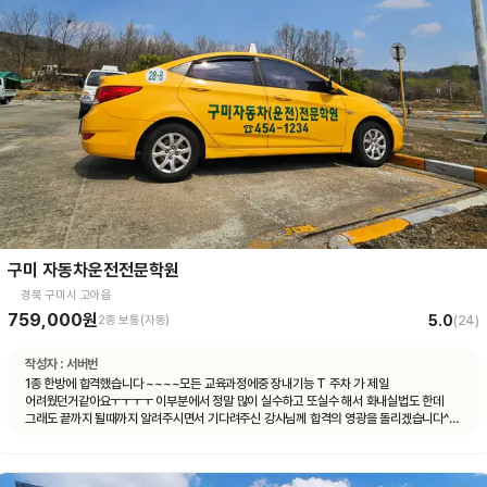
구미 자동차운전전문학원
경북 구미시 고아읍
759,000원
5.0
2종 보통(자동)
(
24
)
작성자 :
서버번
1종 한방에 합격했습니다 ~~~~모든 교육과정에중 장내기능 T 주차 가 제일
어려웠던거같아요ㅜㅜㅜㅜ 이부분에서 정말 많이 실수하고 또실수 해서 화내실법도 한데
그래도 끝까지 될때까지 알려주시면서 기다려주신 강사님께 합격의 영광을 돌리겠습니다^^
감사합니다!!!!!!!