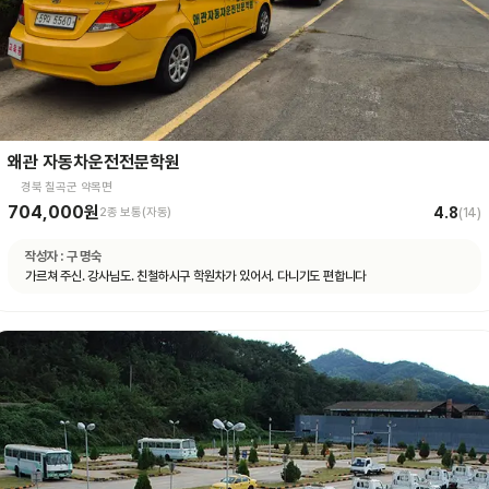
왜관 자동차운전전문학원
경북 칠곡군 약목면
704,000원
4.8
2종 보통(자동)
(
14
)
작성자 :
구 명숙
가르쳐 주신. 강사님도. 친철하시구 학원차가 있어서. 다니기도 편합니다