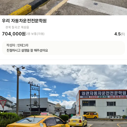
우리 자동차운전전문학원
경북 칠곡군 북삼읍
704,000원
4.5
2종 보통(자동)
(
6
)
작성자 :
인테그라
친절하시고 설명을 잘 해주셨어요