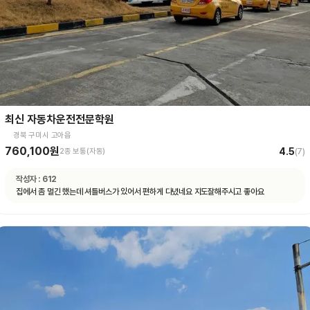
최신 자동차운전전문학원
경북 구미시 고아읍
760,100원
4.5
2종 보통(자동)
(
7
)
작성자 :
612
집에서 좀 멀긴 했는데 셔틀버스가 있어서 편하게 다녔네요 지도잘해주시고 좋아요