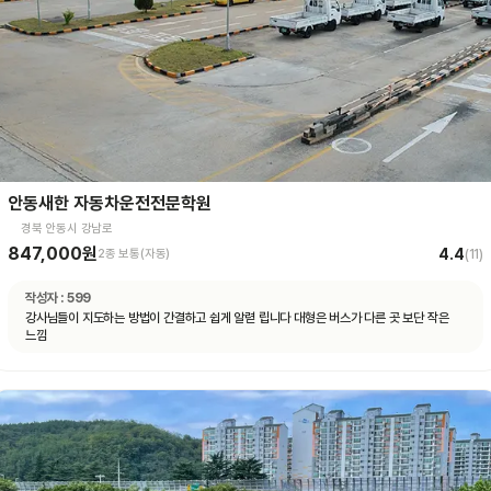
안동새한 자동차운전전문학원
경북 안동시 강남로
847,000원
4.4
2종 보통(자동)
(
11
)
작성자 :
599
강사님들이 지도하는 방법이 간결하고 쉽게 알렫 립니다 대형은 버스가 다른 곳 보단 작은
느낌