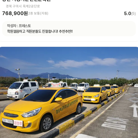
경북 구미시 옥계2공단로
768,900원
5.0
2종 보통(자동)
(
5
)
작성자 :
프레스토
학원깔끔하고 직원분들도 친절합니다! 추천추천!!