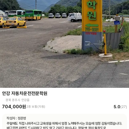
안강 자동차운전전문학원
경북 경주시 안강읍
704,000원
5.0
2종 보통(자동)
(
27
)
작성자 :
정준영
주말에도 직접 나와주시고 교육생을 위해서 엄청 노력해주시는 모습에 엄청 감동이였습니다.
배고프면 라면도 드시라하고 밥도 먹고 가라고 하십니다. 정말 옛 정이 들정도로