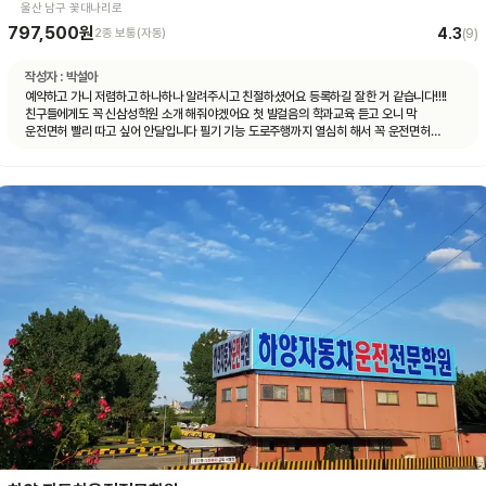
울산 남구 꽃대나리로
797,500원
4.3
2종 보통(자동)
(
9
)
작성자 :
박설아
예약하고 가니 저렴하고 하나하나 알려주시고 친절하셨어요 등록하길 잘한 거 같습니다!!!!
친구들에게도 꼭 신삼성학원 소개 해줘야겠어요 첫 발걸음의 학과교육 듣고 오니 막
운전면허 빨리 따고 싶어 안달입니다 필기 기능 도로주행까지 열심히 해서 꼭 운전면허
취득의 길로 가길!!!!!