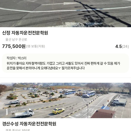
신정 자동차운전전문학원
울산 남구 온산로
775,500원
4.5
2종 보통(자동)
(
24
)
작성자 :
박스터
위치가 좋아요 지하철역이랑도 가깝고 그리고 셔틀도 있어서 진짜 편하게 갈 수 있음 제가
운전을 못해서 본의아니게 오래다녔네요ㅜ 잘가르쳐주십니다
경산수성 자동차운전전문학원
경북 경산시 임당로