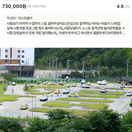
730,000원
4.8
2종 보통(자동)
(
23
)
작성자 :
익스프롤러
시험보기 마지막 수업까지 스킬 알려주셨어요 (진심으로 합격하길 바라는 마음이 느껴짐)
실제 시험처럼 프로그램 계속 돌려주시는데,,시험당일까지 스스로 합격선에 올라온적없음 ㅎ
시험 당일날까지 진짜 걱정 많이했는데,, 차분하게 하라고 하시면서 꼼꼼하게디브리핑해주심
ㅜㅜㅜㅜ감동