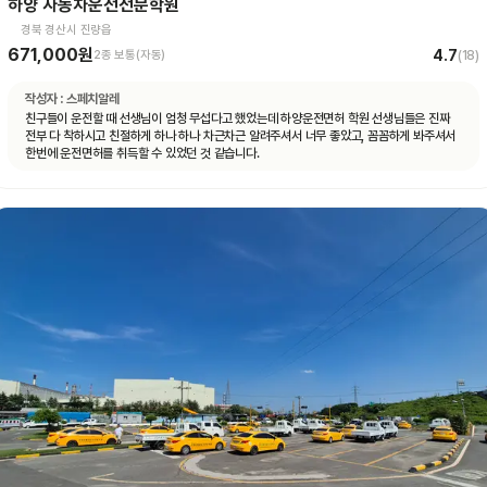
하양 자동차운전전문학원
경북 경산시 진량읍
671,000원
4.7
2종 보통(자동)
(
18
)
작성자 :
스페치알레
친구들이 운전할 때 선생님이 엄청 무섭다고 했었는데 하양운전면허 학원 선생님들은 진짜
전부 다 착하시고 친절하게 하나 하나 차근차근 알려주셔서 너무 좋았고, 꼼꼼하게 봐주셔서
한번에 운전면허를 취득할 수 있었던 것 같습니다.