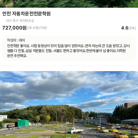
안전 자동차운전전문학원
대구 북구 복현로8길
727,000원
4.6
2종 보통(자동)
(
54
)
작성자 :
레이
안전학원 좋아요. 시험 동영상이 있어 팁을 많이 얻었어요..면허 따는데 큰 도움 받았고..강사
쌤들 다 친절..삼실 직원들도 친절..셔틀도 편하고 좋았어요.한번에 붙어 넘 좋아요.이학원
완전 추천해요.