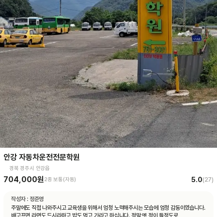
안강 자동차운전전문학원
경북 경주시 안강읍
704,000원
5.0
2종 보통(자동)
(
27
)
작성자 :
정준영
주말에도 직접 나와주시고 교육생을 위해서 엄청 노력해주시는 모습에 엄청 감동이였습니다.
배고프면 라면도 드시라하고 밥도 먹고 가라고 하십니다. 정말 옛 정이 들정도로