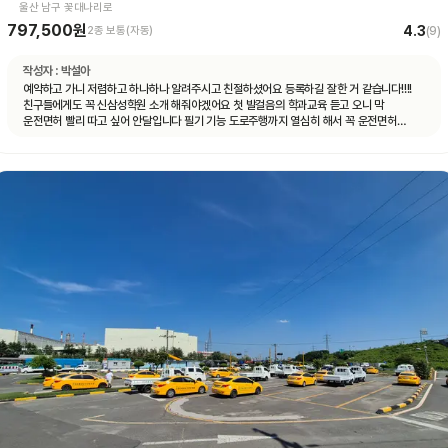
울산 남구 꽃대나리로
797,500원
4.3
2종 보통(자동)
(
9
)
작성자 :
박설아
예약하고 가니 저렴하고 하나하나 알려주시고 친절하셨어요 등록하길 잘한 거 같습니다!!!!
친구들에게도 꼭 신삼성학원 소개 해줘야겠어요 첫 발걸음의 학과교육 듣고 오니 막
운전면허 빨리 따고 싶어 안달입니다 필기 기능 도로주행까지 열심히 해서 꼭 운전면허
취득의 길로 가길!!!!!