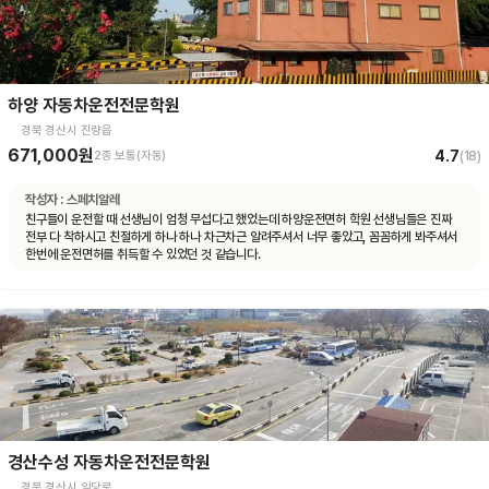
하양 자동차운전전문학원
경북 경산시 진량읍
671,000원
4.7
2종 보통(자동)
(
18
)
작성자 :
스페치알레
친구들이 운전할 때 선생님이 엄청 무섭다고 했었는데 하양운전면허 학원 선생님들은 진짜
전부 다 착하시고 친절하게 하나 하나 차근차근 알려주셔서 너무 좋았고, 꼼꼼하게 봐주셔서
한번에 운전면허를 취득할 수 있었던 것 같습니다.
경산수성 자동차운전전문학원
경북 경산시 임당로