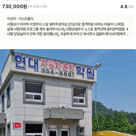
730,000원
4.8
2종 보통(자동)
(
23
)
작성자 :
익스프롤러
시험보기 마지막 수업까지 스킬 알려주셨어요 (진심으로 합격하길 바라는 마음이 느껴짐)
실제 시험처럼 프로그램 계속 돌려주시는데,,시험당일까지 스스로 합격선에 올라온적없음 ㅎ
시험 당일날까지 진짜 걱정 많이했는데,, 차분하게 하라고 하시면서 꼼꼼하게디브리핑해주심
ㅜㅜㅜㅜ감동