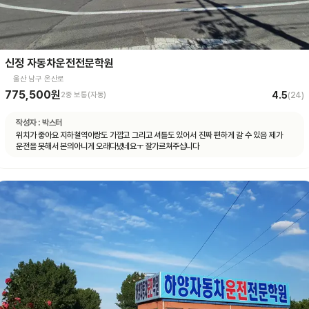
신정 자동차운전전문학원
울산 남구 온산로
775,500원
4.5
2종 보통(자동)
(
24
)
작성자 :
박스터
위치가 좋아요 지하철역이랑도 가깝고 그리고 셔틀도 있어서 진짜 편하게 갈 수 있음 제가
운전을 못해서 본의아니게 오래다녔네요ㅜ 잘가르쳐주십니다