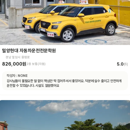
밀양현대 자동차운전전문학원
경남 밀양시 용평로
826,000원
5.0
2종 보통(자동)
(
6
)
작성자 :
NONE
강사님들이 불필요한 말 없이 핵심만 딱 집어주셔서 좋았어요. 덕분에 실수 줄이고 안전하게
운전할 수 있었습니다. 시설도 깔끔했어요