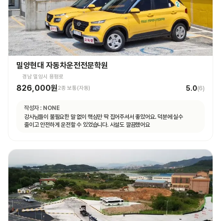
밀양현대 자동차운전전문학원
경남 밀양시 용평로
826,000원
5.0
2종 보통(자동)
(
6
)
작성자 :
NONE
강사님들이 불필요한 말 없이 핵심만 딱 집어주셔서 좋았어요. 덕분에 실수
줄이고 안전하게 운전할 수 있었습니다. 시설도 깔끔했어요