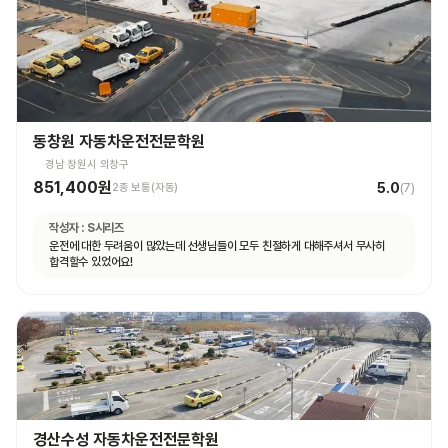
동창원 자동차운전전문학원
경남 창원시 의창구
851,400원
5.0
2종 보통(자동)
(
7
)
작성자 :
S시리즈
운전에 대한 두려움이 많았는데 선생님들이 모두 친절하게 대해주셔서 무사히
합격할수 있었어요!
경산수성 자동차운전전문학원