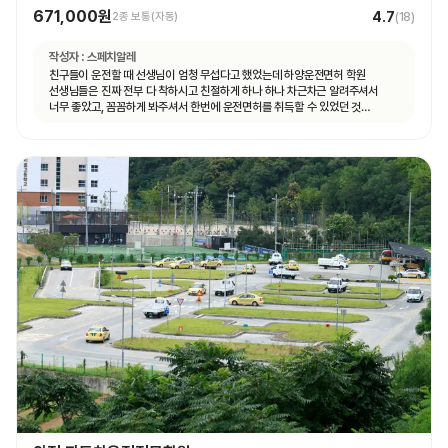
671,000원
4.7
2종 보통(자동)
(
18
)
작성자 :
스페치알레
친구들이 운전할 때 선생님이 엄청 무섭다고 했었는데 하양운전면허 학원
선생님들은 진짜 전부 다 착하시고 친절하게 하나 하나 차근차근 알려주셔서
너무 좋았고, 꼼꼼하게 봐주셔서 한번에 운전면허를 취득할 수 있었던 것
같습니다.