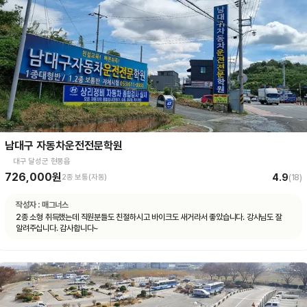
남대구 자동차운전전문학원
대구 달성군 현풍읍
726,000원
4.9
2종 보통(자동)
(
18
)
작성자 :
매그너스
2종 소형 취득했는데 직원분들도 친절하시고 바이크도 새거라서 좋았습니다. 강사님도 잘
알려주십니다. 감사합니다~