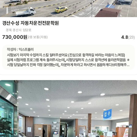
경산수성 자동차운전전문학원
경북 경산시 임당로
730,000원
4.8
2종 보통(자동)
(
23
)
작성자 :
익스프롤러
시험보기 마지막 수업까지 스킬 알려주셨어요 (진심으로 합격하길 바라는 마음이 느껴짐)
실제 시험처럼 프로그램 계속 돌려주시는데,,시험당일까지 스스로 합격선에 올라온적없음 ㅎ
시험 당일날까지 진짜 걱정 많이했는데,, 차분하게 하라고 하시면서 꼼꼼하게디브리핑해주심
ㅜㅜㅜㅜ감동