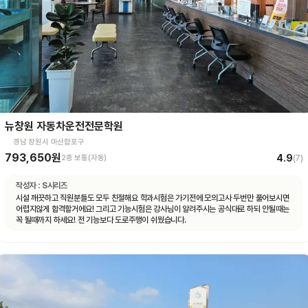
뉴창원 자동차운전전문학원
경남 창원시 마산합포구
793,650원
4.9
2종 보통(자동)
(
7
)
작성자 :
S시리즈
시설 깨끗하고 직원분들도 모두 친절해요 학과시험은 가기전에 모의고사 두번만 풀어보시면
어렵지않게 합격할거에요! 그리고 기능시험은 강사님이 알려주시는 공식대로 하되 안될때는
꼭 될때까지 하세요! 전 기능보다 도로주행이 쉬웠습니다.