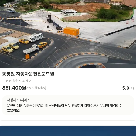
동창원 자동차운전전문학원
경남 창원시 의창구
851,400원
5.0
2종 보통(자동)
(
7
)
작성자 :
S시리즈
운전에 대한 두려움이 많았는데 선생님들이 모두 친절하게 대해주셔서 무사히 합격할수
있었어요!