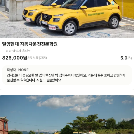
밀양현대 자동차운전전문학원
경남 밀양시 용평로
826,000원
5.0
2종 보통(자동)
(
6
)
작성자 :
NONE
강사님들이 불필요한 말 없이 핵심만 딱 집어주셔서 좋았어요. 덕분에 실수 줄이고 안전하게
운전할 수 있었습니다. 시설도 깔끔했어요