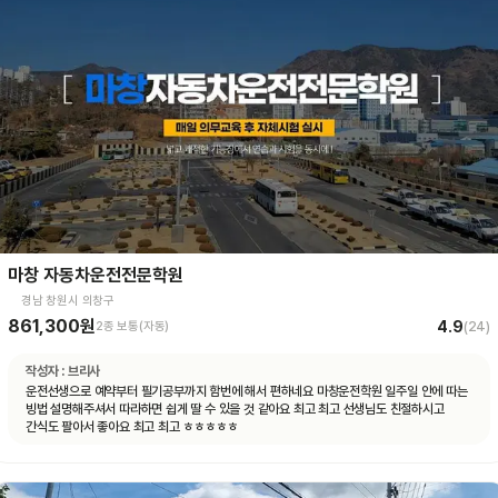
마창 자동차운전전문학원
경남 창원시 의창구
861,300원
4.9
2종 보통(자동)
(
24
)
작성자 :
브리사
운전선생으로 예약부터 필기공부까지 함번에 해서 편하네요 마창운전학원 일주일 안에 따는
빙법 설명해주셔서 따라하면 쉽게 딸 수 있을 것 같아요 최고 최고 선생님도 친절하시고
간식도 팔아서 좋아요 최고 최고 ㅎㅎㅎㅎㅎ