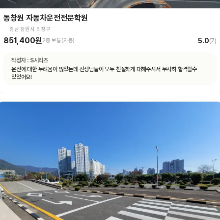
동창원 자동차운전전문학원
경남 창원시 의창구
851,400원
5.0
2종 보통(자동)
(
7
)
작성자 :
S시리즈
운전에 대한 두려움이 많았는데 선생님들이 모두 친절하게 대해주셔서 무사히 합격할수
있었어요!