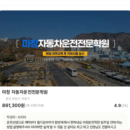
마창 자동차운전전문학원
경남 창원시 의창구
861,300원
4.9
2종 보통(자동)
(
24
)
작성자 :
브리사
운전선생으로 예약부터 필기공부까지 함번에 해서 편하네요 마창운전학원 일주일 안에 따는
빙법 설명해주셔서 따라하면 쉽게 딸 수 있을 것 같아요 최고 최고 선생님도 친절하시고