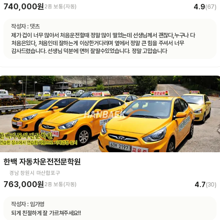
740,000원
4.9
2종 보통(자동)
(
67
)
작성자 :
댓츠
제가 겁이 너무 많아서 처음운전할때 정말 많이 떨었는데 선생님께서 괜찮다,누구나 다
처음은있다, 처음인데 잘하는게 이상한거다라며 옆에서 정말 큰 힘을 주셔서 너무
감사드렸습니다. 선생님 덕분에 면허 잘딸수있었습니다. 정말 고맙숩니다
한백 자동차운전전문학원
경남 창원시 마산합포구
763,000원
4.7
2종 보통(자동)
(
30
)
작성자 :
임가영
되게 친절하게 잘 가르쳐주세요!!