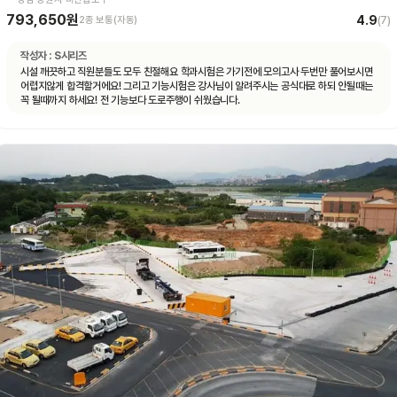
793,650원
4.9
2종 보통(자동)
(
7
)
작성자 :
S시리즈
시설 깨끗하고 직원분들도 모두 친절해요 학과시험은 가기전에 모의고사 두번만 풀어보시면
어렵지않게 합격할거에요! 그리고 기능시험은 강사님이 알려주시는 공식대로 하되 안될때는
꼭 될때까지 하세요! 전 기능보다 도로주행이 쉬웠습니다.