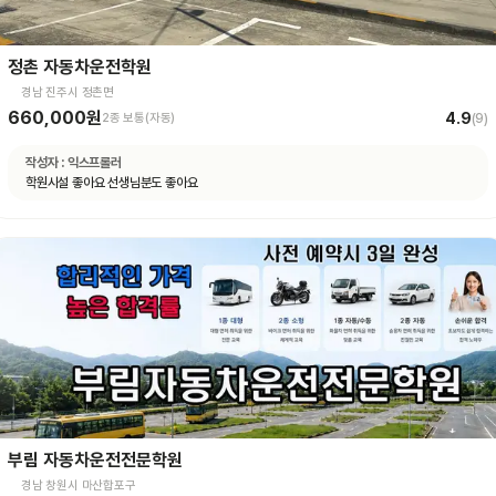
정촌 자동차운전학원
경남 진주시 정촌면
660,000원
4.9
2종 보통(자동)
(
9
)
작성자 :
익스프롤러
학원시설 좋아요 선생님분도 좋아요
부림 자동차운전전문학원
경남 창원시 마산합포구