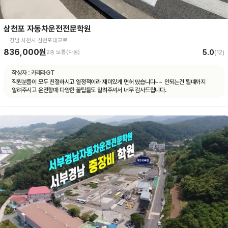
삼천포 자동차운전전문학원
경남 사천시 삼천포대교로
836,000원
5.0
2종 보통(자동)
(
12
)
작성자 :
카레라GT
직원분들이 모두 친절하시고 열정적이라 재미있게 면허 땄습니다~~ 안되는건 될때까지
알려주시고 운전할때 다양한 꿀팁들도 알려주셔서 너무 감사드립니다.