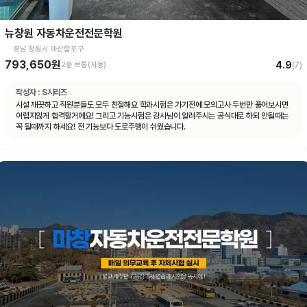
뉴창원 자동차운전전문학원
경남 창원시 마산합포구
793,650원
4.9
2종 보통(자동)
(
7
)
작성자 :
S시리즈
시설 깨끗하고 직원분들도 모두 친절해요 학과시험은 가기전에 모의고사 두번만 풀어보시면
어렵지않게 합격할거에요! 그리고 기능시험은 강사님이 알려주시는 공식대로 하되 안될때는
꼭 될때까지 하세요! 전 기능보다 도로주행이 쉬웠습니다.