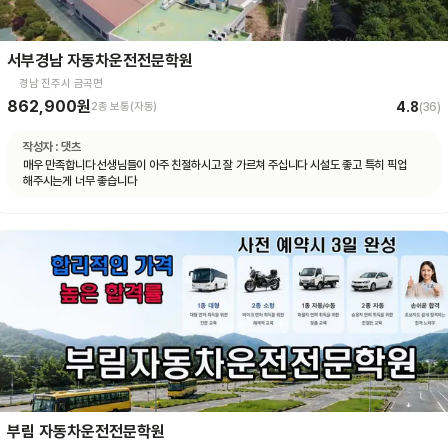
서부경남 자동차운전전문학원
경남 진주시 금곡면
862,900원
4.8
2종 보통(자동)
(
36
)
작성자 :
댓츠
매우 만족합니다 선생님들이 아주 친절하시고 잘 가르쳐 주십니다 시설도 좋고 특히 픽업
해주시는게 너무 좋습니다
부림 자동차운전전문학원