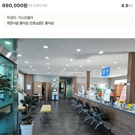
660,000원
4.9
2종 보통(자동)
(
9
)
작성자 :
익스프롤러
학원시설 좋아요 선생님분도 좋아요