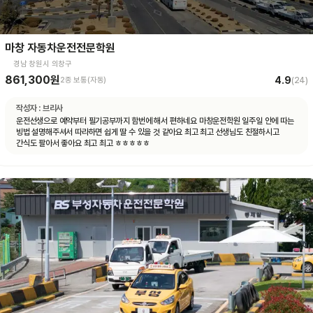
마창 자동차운전전문학원
경남 창원시 의창구
861,300원
4.9
2종 보통(자동)
(
24
)
작성자 :
브리사
운전선생으로 예약부터 필기공부까지 함번에 해서 편하네요 마창운전학원 일주일 안에 따는
빙법 설명해주셔서 따라하면 쉽게 딸 수 있을 것 같아요 최고 최고 선생님도 친절하시고
간식도 팔아서 좋아요 최고 최고 ㅎㅎㅎㅎㅎ