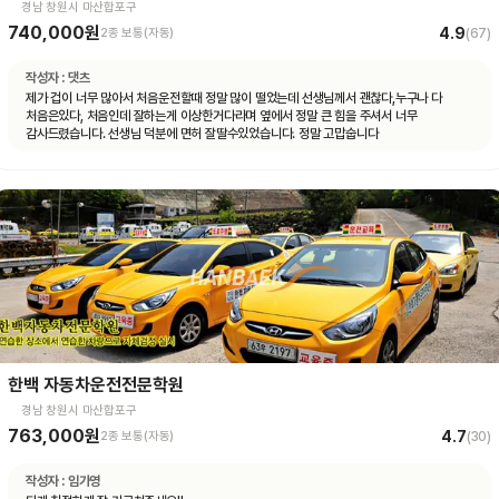
경남 창원시 마산합포구
740,000원
4.9
2종 보통(자동)
(
67
)
작성자 :
댓츠
제가 겁이 너무 많아서 처음운전할때 정말 많이 떨었는데 선생님께서 괜찮다,누구나 다
처음은있다, 처음인데 잘하는게 이상한거다라며 옆에서 정말 큰 힘을 주셔서 너무
감사드렸습니다. 선생님 덕분에 면허 잘딸수있었습니다. 정말 고맙숩니다
한백 자동차운전전문학원
경남 창원시 마산합포구
763,000원
4.7
2종 보통(자동)
(
30
)
작성자 :
임가영