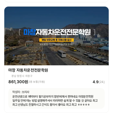
마창 자동차운전전문학원
경남 창원시 의창구
861,300원
4.9
2종 보통(자동)
(
24
)
작성자 :
브리사
운전선생으로 예약부터 필기공부까지 함번에 해서 편하네요 마창운전학원
일주일 안에 따는 빙법 설명해주셔서 따라하면 쉽게 딸 수 있을 것 같아요 최고
최고 선생님도 친절하시고 간식도 팔아서 좋아요 최고 최고 ㅎㅎㅎㅎㅎ