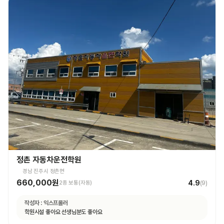
정촌 자동차운전학원
경남 진주시 정촌면
660,000원
4.9
2종 보통(자동)
(
9
)
작성자 :
익스프롤러
학원시설 좋아요 선생님분도 좋아요