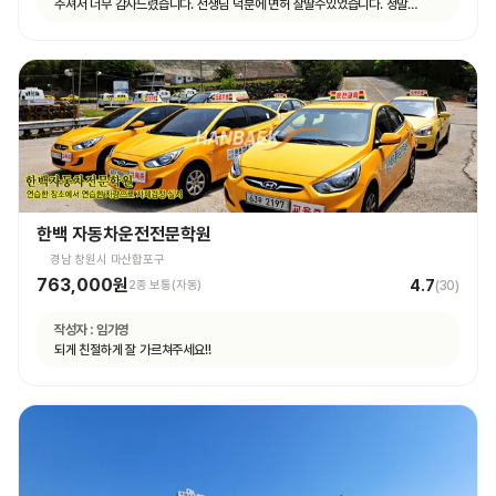
주셔서 너무 감사드렸습니다. 선생님 덕분에 면허 잘딸수있었습니다. 정말
고맙숩니다
한백 자동차운전전문학원
경남 창원시 마산합포구
763,000원
4.7
2종 보통(자동)
(
30
)
작성자 :
임가영
되게 친절하게 잘 가르쳐주세요!!