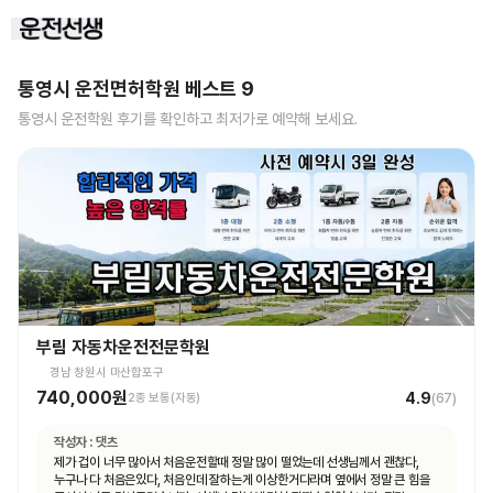
통영시
운전면허학원 베스트
9
통영시
운전학원 후기를 확인하고 최저가로 예약해 보세요.
부림 자동차운전전문학원
경남 창원시 마산합포구
740,000원
4.9
2종 보통(자동)
(
67
)
작성자 :
댓츠
제가 겁이 너무 많아서 처음운전할때 정말 많이 떨었는데 선생님께서 괜찮다,
누구나 다 처음은있다, 처음인데 잘하는게 이상한거다라며 옆에서 정말 큰 힘을