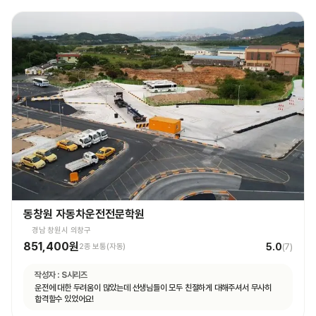
동창원 자동차운전전문학원
경남 창원시 의창구
851,400원
5.0
2종 보통(자동)
(
7
)
작성자 :
S시리즈
운전에 대한 두려움이 많았는데 선생님들이 모두 친절하게 대해주셔서 무사히
합격할수 있었어요!