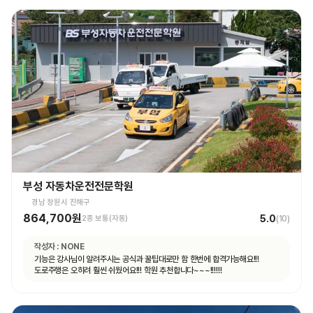
부성 자동차운전전문학원
경남 창원시 진해구
864,700원
5.0
2종 보통(자동)
(
10
)
작성자 :
NONE
기능은 강사님이 알려주시는 공식과 꿀팁대로만 함 한번에 합격가능해요!!!
도로주행은 오히려 훨씬 쉬웠어요!!! 학원 추천합니다~~~!!!!!!