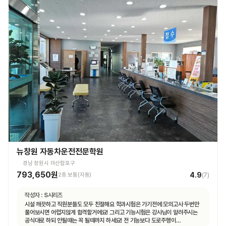
뉴창원 자동차운전전문학원
경남 창원시 마산합포구
793,650원
4.9
2종 보통(자동)
(
7
)
작성자 :
S시리즈
시설 깨끗하고 직원분들도 모두 친절해요 학과시험은 가기전에 모의고사 두번만
풀어보시면 어렵지않게 합격할거에요! 그리고 기능시험은 강사님이 알려주시는
공식대로 하되 안될때는 꼭 될때까지 하세요! 전 기능보다 도로주행이