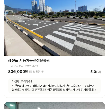
삼천포 자동차운전전문학원
경남 사천시 삼천포대교로
836,000원
5.0
2종 보통(자동)
(
12
)
작성자 :
카레라GT
직원분들이 모두 친절하시고 열정적이라 재미있게 면허 땄습니다~~ 안되는건
될때까지 알려주시고 운전할때 다양한 꿀팁들도 알려주셔서 너무 감사드립니다.