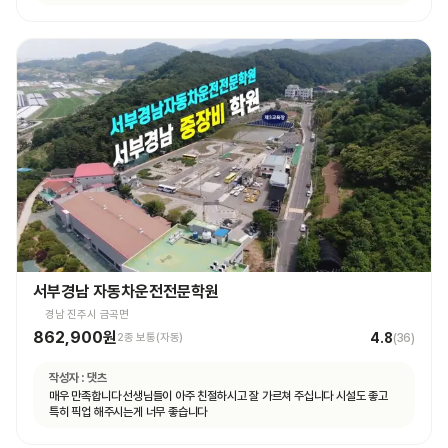
쉬웠습니다.
서부경남 자동차운전전문학원
경남 진주시 금곡면
862,900원
4.8
2종 보통(자동)
(
36
)
작성자 :
댓츠
매우 만족합니다 선생님들이 아주 친절하시고 잘 가르쳐 주십니다 시설도 좋고
특히 픽업 해주시는게 너무 좋습니다